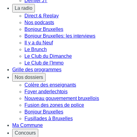
Dernier JT
La radio
Direct & Replay
Nos podcasts
Bonjour Bruxelles
Bonjour Bruxelles: les interviews
Il y a du Neuf
Le Brunch
Le Club du Dimanche
Le Club de l'Immo
Grille des programmes
Nos dossiers
Colère des enseignants
Foyer anderlechtois
Nouveau gouvernement bruxellois
Fusion des zones de police
Bonjour Bruxelles
Fusillades à Bruxelles
Ma Commune
Concours