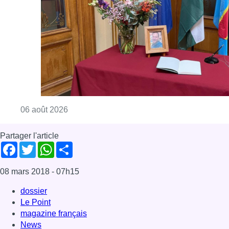
Consulter l'article "La Commune d’Ixelles 
06 août 2026
Partager l'article
Facebook
Twitter
WhatsApp
Share
08 mars 2018
- 07h15
dossier
Le Point
magazine français
News