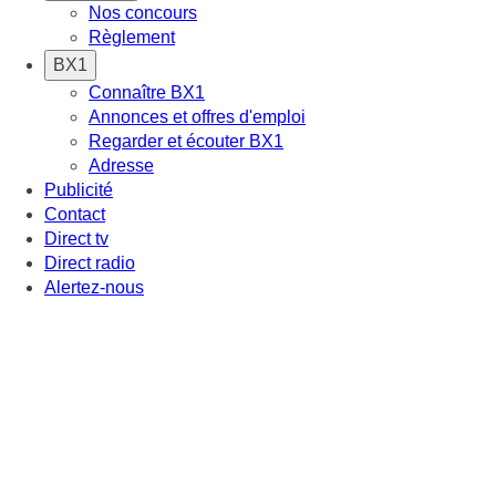
Nos concours
Règlement
BX1
Connaître BX1
Annonces et offres d'emploi
Regarder et écouter BX1
Adresse
Publicité
Contact
Direct tv
Direct radio
Alertez-nous