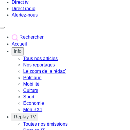
Direct tv
Direct radio
Alertez-nous
Déclencher le menu
Rechercher
Accueil
Info
Tous nos articles
Nos reportages
Le zoom de la rédac'
Politique
Mobilité
Culture
Sport
Économie
Mon BX1
Replay TV
Toutes nos émissions