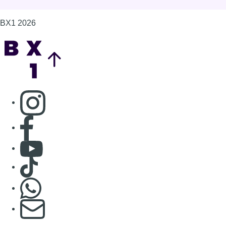
BX1 2026
Back to top
Consulter page Instagram
Consulter page Facebook
Consulter Youtube
Consulter TikTok
Nous rejoindre sur Whatsapp
S'abonner à notre newsletter