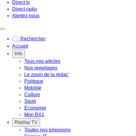
Direct tv
Direct radio
Alertez-nous
Déclencher le menu
Rechercher
Accueil
Info
Tous nos articles
Nos reportages
Le zoom de la rédac'
Politique
Mobilité
Culture
Sport
Économie
Mon BX1
Replay TV
Toutes nos émissions