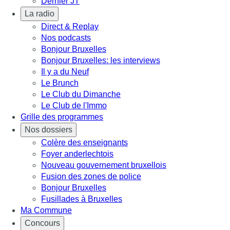
Dernier JT
La radio
Direct & Replay
Nos podcasts
Bonjour Bruxelles
Bonjour Bruxelles: les interviews
Il y a du Neuf
Le Brunch
Le Club du Dimanche
Le Club de l'Immo
Grille des programmes
Nos dossiers
Colère des enseignants
Foyer anderlechtois
Nouveau gouvernement bruxellois
Fusion des zones de police
Bonjour Bruxelles
Fusillades à Bruxelles
Ma Commune
Concours