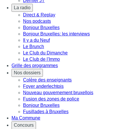
Dernier JT
La radio
Direct & Replay
Nos podcasts
Bonjour Bruxelles
Bonjour Bruxelles: les interviews
Il y a du Neuf
Le Brunch
Le Club du Dimanche
Le Club de l'Immo
Grille des programmes
Nos dossiers
Colère des enseignants
Foyer anderlechtois
Nouveau gouvernement bruxellois
Fusion des zones de police
Bonjour Bruxelles
Fusillades à Bruxelles
Ma Commune
Concours