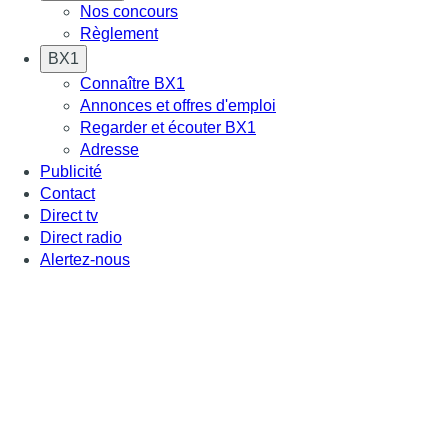
Nos concours
Règlement
BX1
Connaître BX1
Annonces et offres d'emploi
Regarder et écouter BX1
Adresse
Publicité
Contact
Direct tv
Direct radio
Alertez-nous