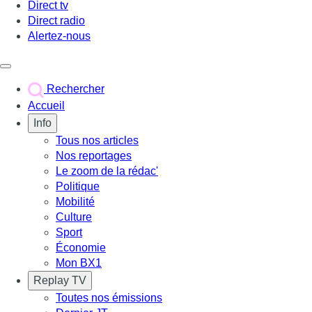
Direct tv
Direct radio
Alertez-nous
Déclencher le menu
Rechercher
Accueil
Info
Tous nos articles
Nos reportages
Le zoom de la rédac'
Politique
Mobilité
Culture
Sport
Économie
Mon BX1
Replay TV
Toutes nos émissions