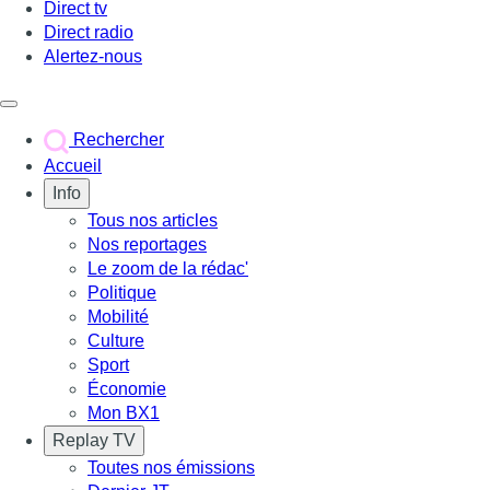
Direct tv
Direct radio
Alertez-nous
Déclencher le menu
Rechercher
Accueil
Info
Tous nos articles
Nos reportages
Le zoom de la rédac'
Politique
Mobilité
Culture
Sport
Économie
Mon BX1
Replay TV
Toutes nos émissions