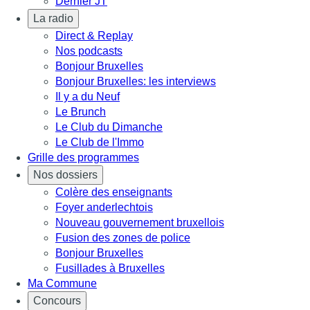
Dernier JT
La radio
Direct & Replay
Nos podcasts
Bonjour Bruxelles
Bonjour Bruxelles: les interviews
Il y a du Neuf
Le Brunch
Le Club du Dimanche
Le Club de l'Immo
Grille des programmes
Nos dossiers
Colère des enseignants
Foyer anderlechtois
Nouveau gouvernement bruxellois
Fusion des zones de police
Bonjour Bruxelles
Fusillades à Bruxelles
Ma Commune
Concours