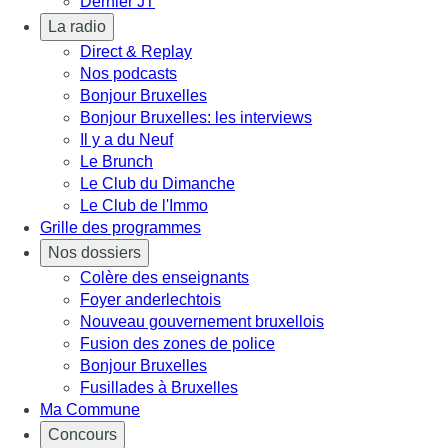
Dernier JT
La radio
Direct & Replay
Nos podcasts
Bonjour Bruxelles
Bonjour Bruxelles: les interviews
Il y a du Neuf
Le Brunch
Le Club du Dimanche
Le Club de l'Immo
Grille des programmes
Nos dossiers
Colère des enseignants
Foyer anderlechtois
Nouveau gouvernement bruxellois
Fusion des zones de police
Bonjour Bruxelles
Fusillades à Bruxelles
Ma Commune
Concours