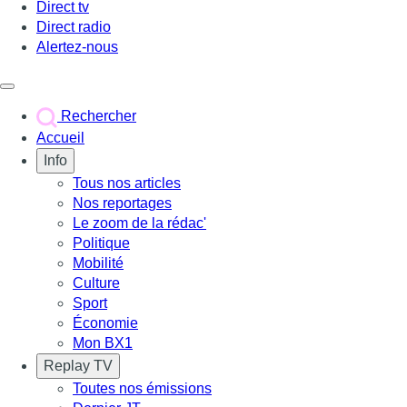
Direct tv
Direct radio
Alertez-nous
Déclencher le menu
Rechercher
Accueil
Info
Tous nos articles
Nos reportages
Le zoom de la rédac'
Politique
Mobilité
Culture
Sport
Économie
Mon BX1
Replay TV
Toutes nos émissions