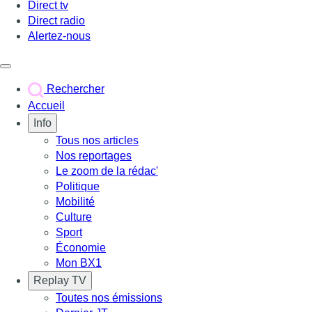
Direct tv
Direct radio
Alertez-nous
Déclencher le menu
Rechercher
Accueil
Info
Tous nos articles
Nos reportages
Le zoom de la rédac'
Politique
Mobilité
Culture
Sport
Économie
Mon BX1
Replay TV
Toutes nos émissions