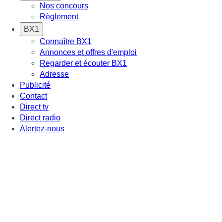
Nos concours
Règlement
BX1
Connaître BX1
Annonces et offres d'emploi
Regarder et écouter BX1
Adresse
Publicité
Contact
Direct tv
Direct radio
Alertez-nous