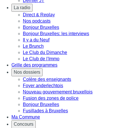
Dernier JT
La radio
Direct & Replay
Nos podcasts
Bonjour Bruxelles
Bonjour Bruxelles: les interviews
Il y a du Neuf
Le Brunch
Le Club du Dimanche
Le Club de l'Immo
Grille des programmes
Nos dossiers
Colère des enseignants
Foyer anderlechtois
Nouveau gouvernement bruxellois
Fusion des zones de police
Bonjour Bruxelles
Fusillades à Bruxelles
Ma Commune
Concours