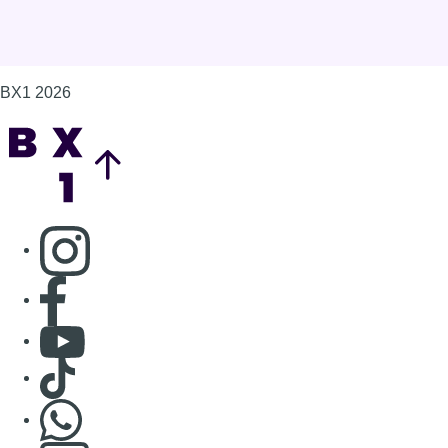
BX1 2026
Back to top
Consulter page Instagram
Consulter page Facebook
Consulter Youtube
Consulter TikTok
Nous rejoindre sur Whatsapp