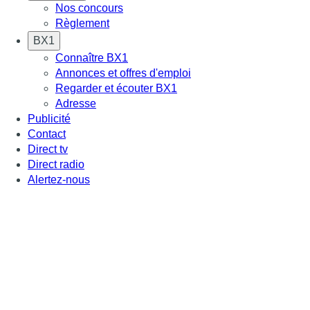
Nos concours
Règlement
BX1
Connaître BX1
Annonces et offres d'emploi
Regarder et écouter BX1
Adresse
Publicité
Contact
Direct tv
Direct radio
Alertez-nous