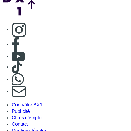
Consulter page Instagram
Consulter page Facebook
Consulter Youtube
Consulter TikTok
Nous rejoindre sur Whatsapp
S'abonner à notre newsletter
Connaître BX1
Publicité
Offres d'emploi
Contact
Mentions légales