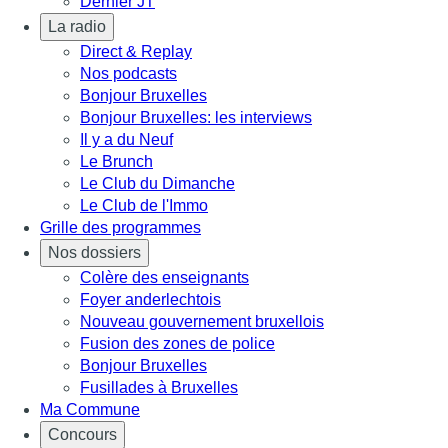
Dernier JT
La radio
Direct & Replay
Nos podcasts
Bonjour Bruxelles
Bonjour Bruxelles: les interviews
Il y a du Neuf
Le Brunch
Le Club du Dimanche
Le Club de l'Immo
Grille des programmes
Nos dossiers
Colère des enseignants
Foyer anderlechtois
Nouveau gouvernement bruxellois
Fusion des zones de police
Bonjour Bruxelles
Fusillades à Bruxelles
Ma Commune
Concours