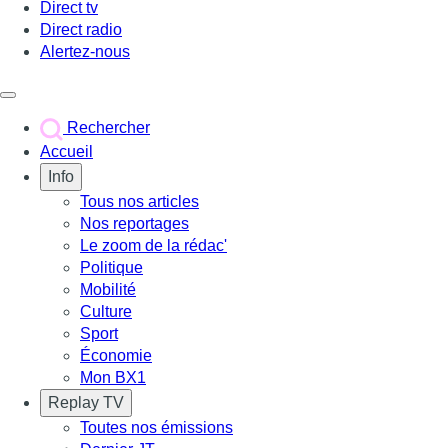
Direct tv
Direct radio
Alertez-nous
Déclencher le menu
Rechercher
Accueil
Info
Tous nos articles
Nos reportages
Le zoom de la rédac'
Politique
Mobilité
Culture
Sport
Économie
Mon BX1
Replay TV
Toutes nos émissions