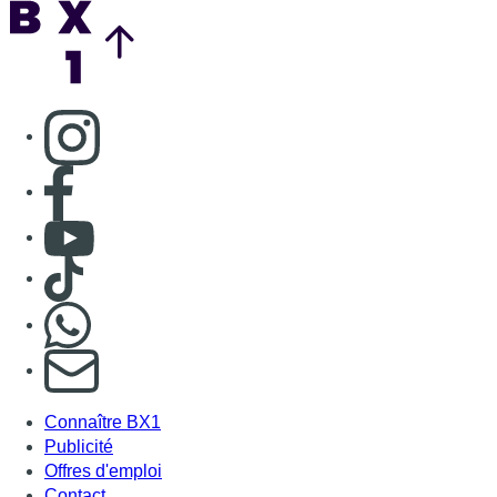
Back to top
Consulter page Instagram
Consulter page Facebook
Consulter Youtube
Consulter TikTok
Nous rejoindre sur Whatsapp
S'abonner à notre newsletter
Connaître BX1
Publicité
Offres d'emploi
Contact