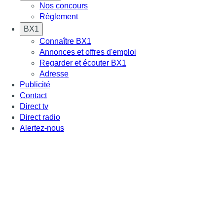
Nos concours
Règlement
BX1
Connaître BX1
Annonces et offres d'emploi
Regarder et écouter BX1
Adresse
Publicité
Contact
Direct tv
Direct radio
Alertez-nous