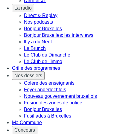
Dernier JT
La radio
Direct & Replay
Nos podcasts
Bonjour Bruxelles
Bonjour Bruxelles: les interviews
Il y a du Neuf
Le Brunch
Le Club du Dimanche
Le Club de l'Immo
Grille des programmes
Nos dossiers
Colère des enseignants
Foyer anderlechtois
Nouveau gouvernement bruxellois
Fusion des zones de police
Bonjour Bruxelles
Fusillades à Bruxelles
Ma Commune
Concours