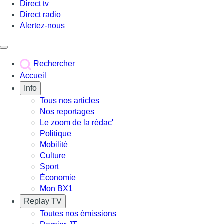
Direct tv
Direct radio
Alertez-nous
Déclencher le menu
Rechercher
Accueil
Info
Tous nos articles
Nos reportages
Le zoom de la rédac'
Politique
Mobilité
Culture
Sport
Économie
Mon BX1
Replay TV
Toutes nos émissions