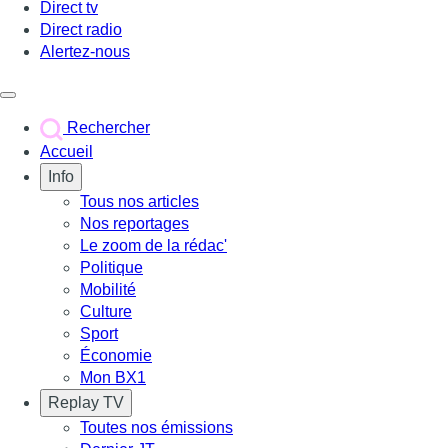
Direct tv
Direct radio
Alertez-nous
Déclencher le menu
Rechercher
Accueil
Info
Tous nos articles
Nos reportages
Le zoom de la rédac'
Politique
Mobilité
Culture
Sport
Économie
Mon BX1
Replay TV
Toutes nos émissions