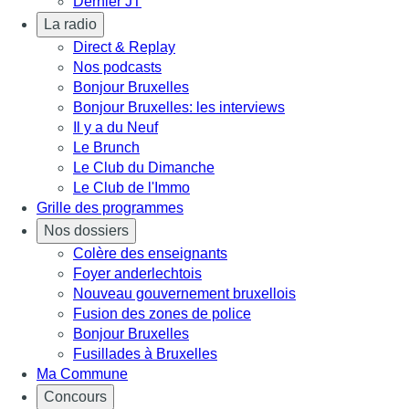
Dernier JT
La radio
Direct & Replay
Nos podcasts
Bonjour Bruxelles
Bonjour Bruxelles: les interviews
Il y a du Neuf
Le Brunch
Le Club du Dimanche
Le Club de l'Immo
Grille des programmes
Nos dossiers
Colère des enseignants
Foyer anderlechtois
Nouveau gouvernement bruxellois
Fusion des zones de police
Bonjour Bruxelles
Fusillades à Bruxelles
Ma Commune
Concours