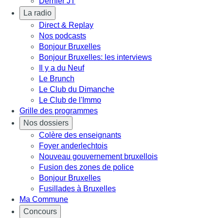
Dernier JT
La radio
Direct & Replay
Nos podcasts
Bonjour Bruxelles
Bonjour Bruxelles: les interviews
Il y a du Neuf
Le Brunch
Le Club du Dimanche
Le Club de l'Immo
Grille des programmes
Nos dossiers
Colère des enseignants
Foyer anderlechtois
Nouveau gouvernement bruxellois
Fusion des zones de police
Bonjour Bruxelles
Fusillades à Bruxelles
Ma Commune
Concours