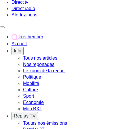
Direct tv
Direct radio
Alertez-nous
Déclencher le menu
Rechercher
Accueil
Info
Tous nos articles
Nos reportages
Le zoom de la rédac'
Politique
Mobilité
Culture
Sport
Économie
Mon BX1
Replay TV
Toutes nos émissions