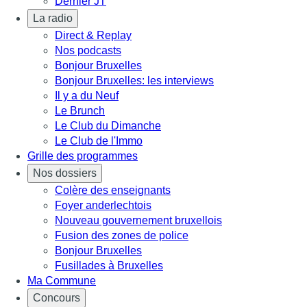
Dernier JT
La radio
Direct & Replay
Nos podcasts
Bonjour Bruxelles
Bonjour Bruxelles: les interviews
Il y a du Neuf
Le Brunch
Le Club du Dimanche
Le Club de l'Immo
Grille des programmes
Nos dossiers
Colère des enseignants
Foyer anderlechtois
Nouveau gouvernement bruxellois
Fusion des zones de police
Bonjour Bruxelles
Fusillades à Bruxelles
Ma Commune
Concours