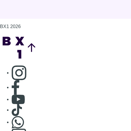
BX1 2026
Back to top
Consulter page Instagram
Consulter page Facebook
Consulter Youtube
Consulter TikTok
Nous rejoindre sur Whatsapp