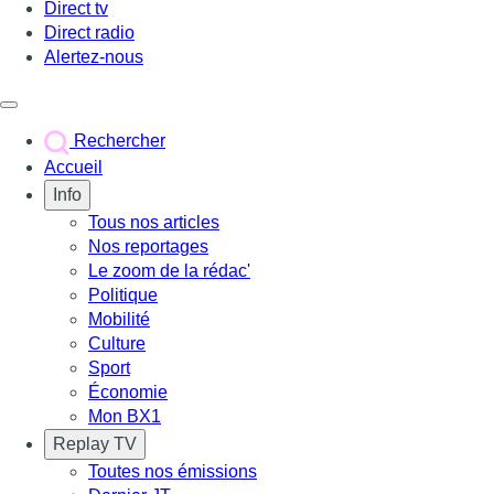
Direct tv
Direct radio
Alertez-nous
Déclencher le menu
Rechercher
Accueil
Info
Tous nos articles
Nos reportages
Le zoom de la rédac'
Politique
Mobilité
Culture
Sport
Économie
Mon BX1
Replay TV
Toutes nos émissions