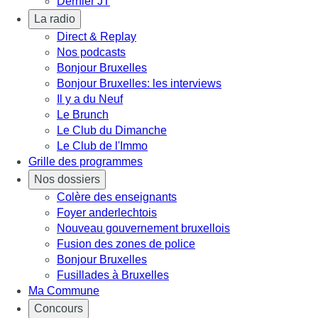
Dernier JT
La radio
Direct & Replay
Nos podcasts
Bonjour Bruxelles
Bonjour Bruxelles: les interviews
Il y a du Neuf
Le Brunch
Le Club du Dimanche
Le Club de l'Immo
Grille des programmes
Nos dossiers
Colère des enseignants
Foyer anderlechtois
Nouveau gouvernement bruxellois
Fusion des zones de police
Bonjour Bruxelles
Fusillades à Bruxelles
Ma Commune
Concours