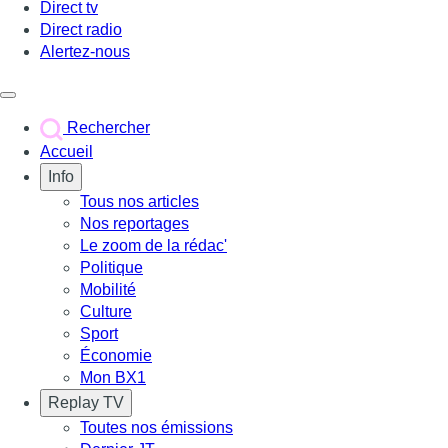
Direct tv
Direct radio
Alertez-nous
Déclencher le menu
Rechercher
Accueil
Info
Tous nos articles
Nos reportages
Le zoom de la rédac'
Politique
Mobilité
Culture
Sport
Économie
Mon BX1
Replay TV
Toutes nos émissions