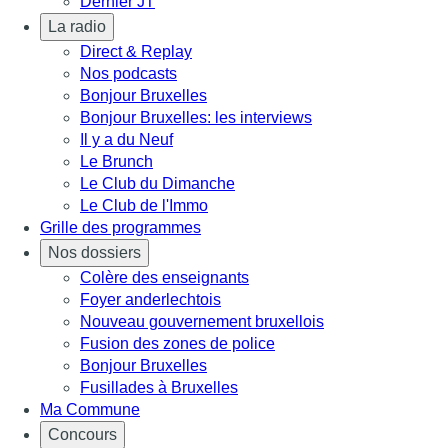
Dernier JT
La radio
Direct & Replay
Nos podcasts
Bonjour Bruxelles
Bonjour Bruxelles: les interviews
Il y a du Neuf
Le Brunch
Le Club du Dimanche
Le Club de l'Immo
Grille des programmes
Nos dossiers
Colère des enseignants
Foyer anderlechtois
Nouveau gouvernement bruxellois
Fusion des zones de police
Bonjour Bruxelles
Fusillades à Bruxelles
Ma Commune
Concours