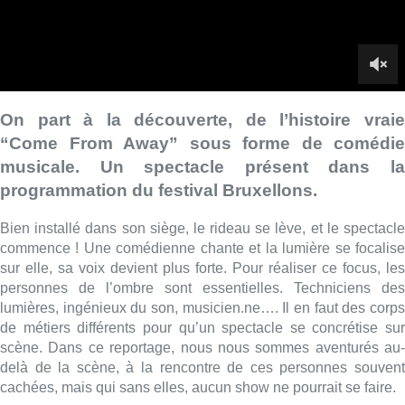
commence ! Une comédienne chante et la lumière se focalise
sur elle, sa voix devient plus forte. Pour réaliser ce focus, les
personnes de l’ombre sont essentielles. Techniciens des
lumières, ingénieux du son, musicien.ne…. Il en faut des corps
de métiers différents pour qu’un spectacle se concrétise sur
scène. Dans ce reportage, nous nous sommes aventurés au-
delà de la scène, à la rencontre de ces personnes souvent
cachées, mais qui sans elles, aucun show ne pourrait se faire.
■ Un reportage de
Charlotte Verbrugge
n,
Camille Tang
Quynh
,
Loïc Bourlard
et
Stéphanie Mira
Lire aussi :
Explosion devant une habitation à
Evere: aucun blessé à déplorer