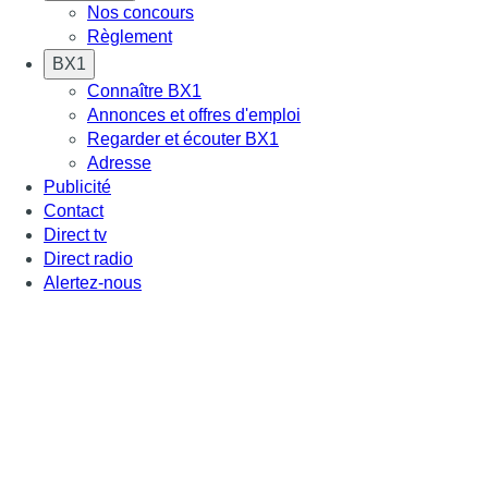
Nos concours
Règlement
BX1
Connaître BX1
Annonces et offres d'emploi
Regarder et écouter BX1
Adresse
Publicité
Contact
Direct tv
Direct radio
Alertez-nous