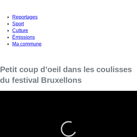
Reportages
Sport
Culture
Émissions
Ma commune
Petit coup d’oeil dans les coulisses
du festival Bruxellons
On part à la découverte, de l’histoire vraie
“Come From Away” sous forme de comédie
musicale. Un spectacle présent dans la
programmation du festival Bruxellons.
Bien installé dans son siège, le rideau se lève, et le spectacle