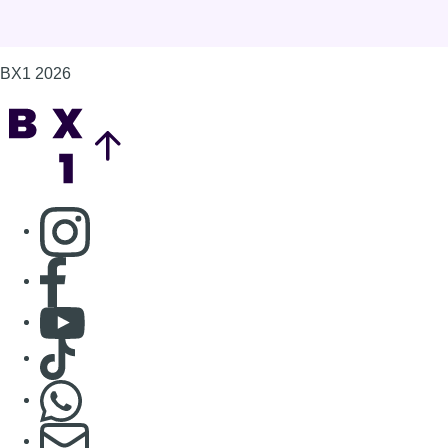
Consulter Youtube
Consulter TikTok
Nous rejoindre sur Whatsapp
S'abonner à notre newsletter
Connaître BX1
Publicité
Offres d'emploi
Contact
Mentions légales
Politique de cookies (UE)
Gérer les cookies