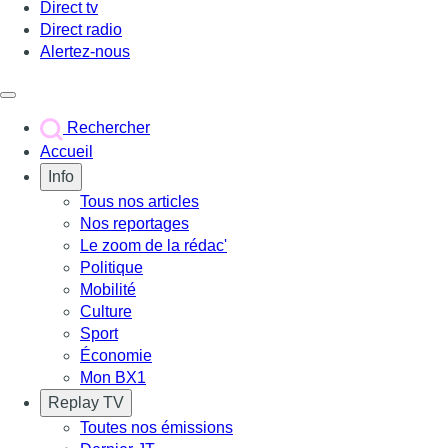
Direct tv
Direct radio
Alertez-nous
Déclencher le menu
Rechercher
Accueil
Info
Tous nos articles
Nos reportages
Le zoom de la rédac'
Politique
Mobilité
Culture
Sport
Économie
Mon BX1
Replay TV
Toutes nos émissions