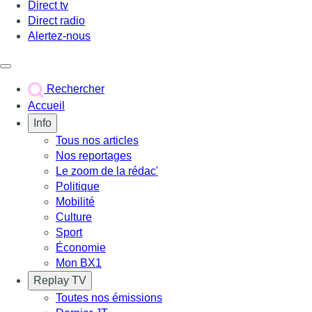
Direct tv
Direct radio
Alertez-nous
Déclencher le menu
Rechercher
Accueil
Info
Tous nos articles
Nos reportages
Le zoom de la rédac'
Politique
Mobilité
Culture
Sport
Économie
Mon BX1
Replay TV
Toutes nos émissions