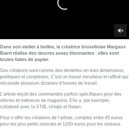
nécessite plusieurs dizaines d’heures de travail.
L’artiste reçoit des commandes parfois spécifiques pour des
vitrines et intérieurs de magasins. Elle a, par exemple,
collaboré avec la STIB, Uniqlo et Natan.
Pour s’offrir les créations de l’artiste, comptez entre 45 euros
pour les plus petits insectes et 1200 euros pour les oiseaux.
■ Reportage d’
Arnaud Bruckner
,
Nicolas Scheenaerts
,
Timothée Sempels
.
Lire aussi :
Météo : fraîcheur à la mer et
chaleur ailleurs, sous un ciel en
demi-teinte