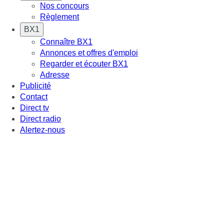
Nos concours
Règlement
BX1
Connaître BX1
Annonces et offres d'emploi
Regarder et écouter BX1
Adresse
Publicité
Contact
Direct tv
Direct radio
Alertez-nous