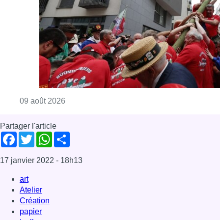
Facebook
Twitter
WhatsApp
Share
17 janvier 2022
- 18h13
art
Atelier
Création
papier
Ixelles
News
Offres d’emploi