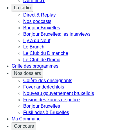
Dernier JT
La radio
Direct & Replay
Nos podcasts
Bonjour Bruxelles
Bonjour Bruxelles: les interviews
Il y a du Neuf
Le Brunch
Le Club du Dimanche
Le Club de l'Immo
Grille des programmes
Nos dossiers
Colère des enseignants
Foyer anderlechtois
Nouveau gouvernement bruxellois
Fusion des zones de police
Bonjour Bruxelles
Fusillades à Bruxelles
Ma Commune
Concours