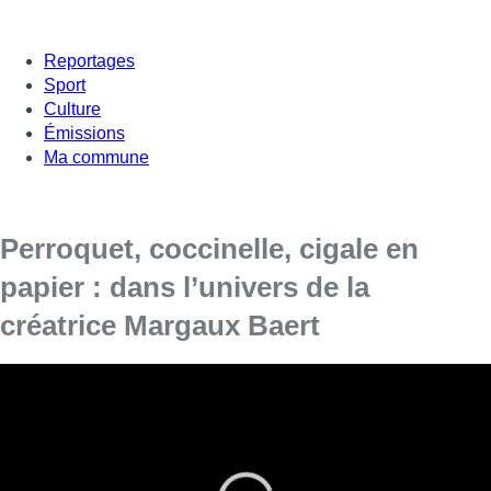
Reportages
Sport
Culture
Émissions
Ma commune
Perroquet, coccinelle, cigale en
papier : dans l’univers de la
créatrice Margaux Baert
Dans son atelier à Ixelles, la créatrice bruxelloise Margaux
Baert réalise des œuvres assez étonnantes : elles sont
toutes faites de papier.
Ses créations sont comme des dentelles en trois dimensions,
poétiques et complexes. C’est un travail minutieux et raffiné qui