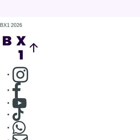
Consulter page Facebook
Consulter Youtube
Consulter TikTok
Nous rejoindre sur Whatsapp
S'abonner à notre newsletter
Connaître BX1
Publicité
Offres d'emploi
Contact
Mentions légales
Politique de cookies (UE)
Gérer les cookies