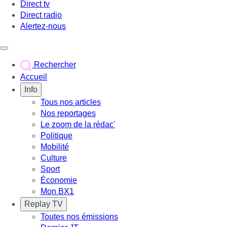
Direct tv
Direct radio
Alertez-nous
Déclencher le menu
Rechercher
Accueil
Info
Tous nos articles
Nos reportages
Le zoom de la rédac'
Politique
Mobilité
Culture
Sport
Économie
Mon BX1
Replay TV
Toutes nos émissions