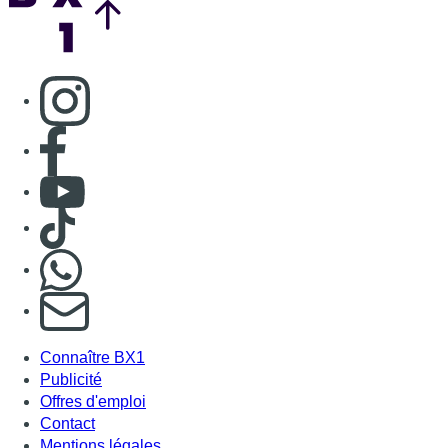
Consulter page Instagram
Consulter page Facebook
Consulter Youtube
Consulter TikTok
Nous rejoindre sur Whatsapp
S'abonner à notre newsletter
Connaître BX1
Publicité
Offres d'emploi
Contact
Mentions légales