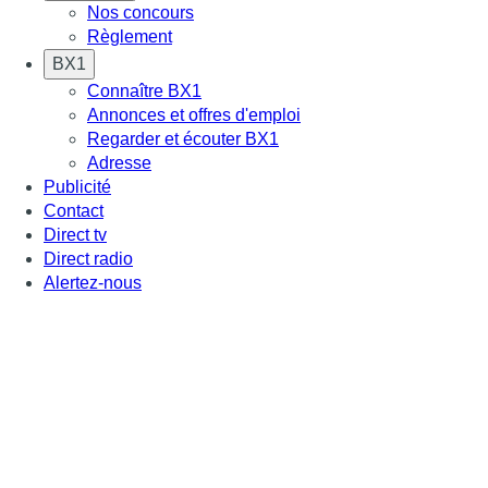
Nos concours
Règlement
BX1
Connaître BX1
Annonces et offres d'emploi
Regarder et écouter BX1
Adresse
Publicité
Contact
Direct tv
Direct radio
Alertez-nous