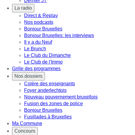
Dernier JT
La radio
Direct & Replay
Nos podcasts
Bonjour Bruxelles
Bonjour Bruxelles: les interviews
Il y a du Neuf
Le Brunch
Le Club du Dimanche
Le Club de l'Immo
Grille des programmes
Nos dossiers
Colère des enseignants
Foyer anderlechtois
Nouveau gouvernement bruxellois
Fusion des zones de police
Bonjour Bruxelles
Fusillades à Bruxelles
Ma Commune
Concours