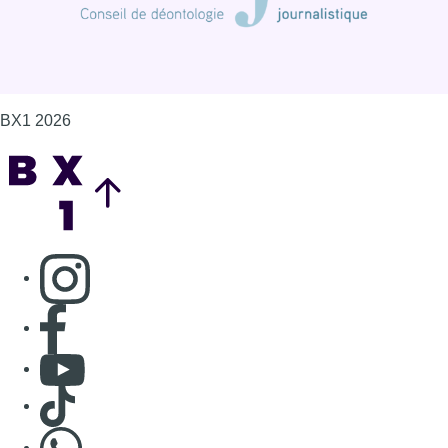
Consulter page Facebook
Consulter Youtube
Consulter TikTok
Nous rejoindre sur Whatsapp
S'abonner à notre newsletter
Connaître BX1
Publicité
Offres d'emploi
Contact
Mentions légales
Politique de cookies (UE)
Gérer les cookies