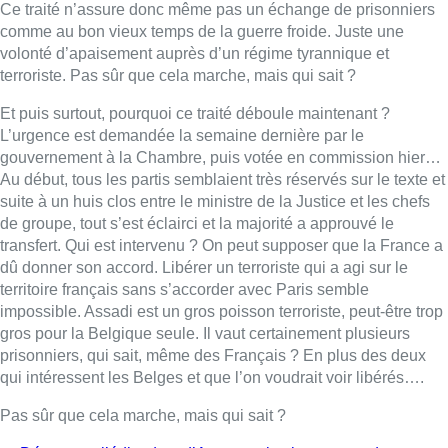
territoire français sans s’accorder avec Paris semble
impossible. Assadi est un gros poisson terroriste, peut-être trop
gros pour la Belgique seule. Il vaut certainement plusieurs
prisonniers, qui sait, même des Français ? En plus des deux
qui intéressent les Belges et que l’on voudrait voir libérés….
Pas sûr que cela marche, mais qui sait ?
►
Découvrez l’édito de + d’Actu tous les jours en podcast et
replay sur notre site et toutes les plateformes d’écoute (Apple
Podcasts, Spotify, Deezer…)
Lire aussi :
À Bruxelles, le blocus s’invite dans
des lieux insolites : “C’est
exceptionnel, il faut se l’avouer”