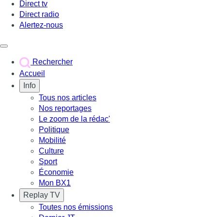
Direct tv
Direct radio
Alertez-nous
Déclencher le menu
Rechercher
Accueil
Info
Tous nos articles
Nos reportages
Le zoom de la rédac'
Politique
Mobilité
Culture
Sport
Économie
Mon BX1
Replay TV
Toutes nos émissions