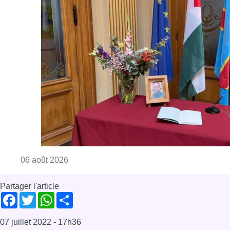
Consulter l'article "La Commune d’Ixelles 
06 août 2026
Partager l'article
Facebook
Twitter
WhatsApp
Share
07 juillet 2022
- 17h36
édito
Iran
News
Offres d’emploi