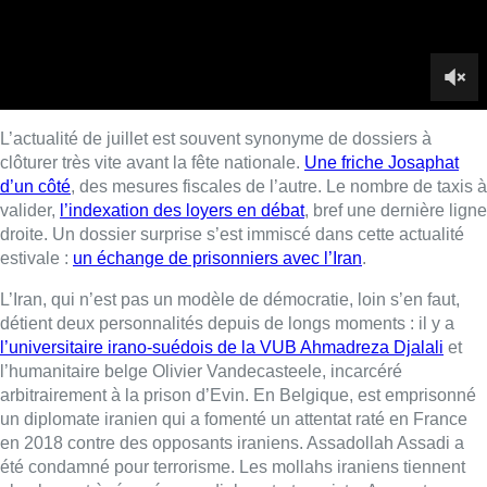
L’Iran, qui n’est pas un modèle de démocratie, loin s’en faut,
détient deux personnalités depuis de longs moments : il y a
l’universitaire irano-suédois de la VUB Ahmadreza Djalali
et
l’humanitaire belge Olivier Vandecasteele, incarcéré
arbitrairement à la prison d’Evin. En Belgique, est emprisonné
un diplomate iranien qui a fomenté un attentat raté en France
en 2018 contre des opposants iraniens. Assadollah Assadi a
été condamné pour terrorisme. Les mollahs iraniens tiennent
absolument à récupérer ce diplomate-terroriste. Arguant que
grâce à l’immunité, on ne peut pas condamner un diplomate…
De notre côté, les opérations de sensibilisation pour faire sortir
Djalali des geôles persanes avaient toutes échoué. Tout le
monde s’y était mis : les universités, les étudiants, Amnesty
International, les médias, l’opinion publique… Sans succès.
Hier, la commission de la Chambre a approuvé un texte de
traité de transfert des prisonniers entre l’Iran et la Belgique. Ce
texte ouvre la voie à un transfert possible d’Assadi en Iran pour
qu’il y purge sa peine ou qu’il soit relâché pour bons et loyaux
services, qui sait ?