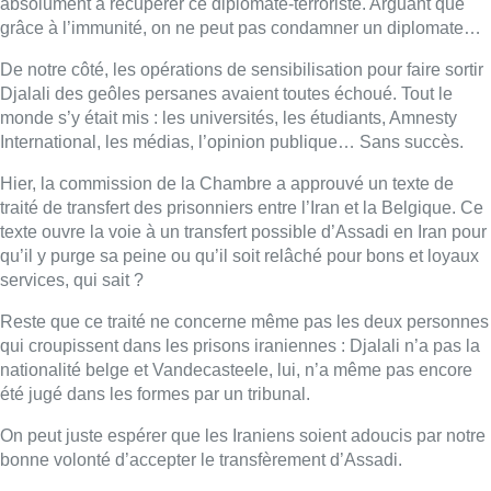
Reste que ce traité ne concerne même pas les deux personnes
qui croupissent dans les prisons iraniennes : Djalali n’a pas la
nationalité belge et Vandecasteele, lui, n’a même pas encore
été jugé dans les formes par un tribunal.
On peut juste espérer que les Iraniens soient adoucis par notre
bonne volonté d’accepter le transfèrement d’Assadi.
Ce traité n’assure donc même pas un échange de prisonniers
comme au bon vieux temps de la guerre froide. Juste une
volonté d’apaisement auprès d’un régime tyrannique et
terroriste. Pas sûr que cela marche, mais qui sait ?
Et puis surtout, pourquoi ce traité déboule maintenant ?
L’urgence est demandée la semaine dernière par le
gouvernement à la Chambre, puis votée en commission hier…
Au début, tous les partis semblaient très réservés sur le texte et
suite à un huis clos entre le ministre de la Justice et les chefs
de groupe, tout s’est éclairci et la majorité a approuvé le
transfert. Qui est intervenu ? On peut supposer que la France a
dû donner son accord. Libérer un terroriste qui a agi sur le