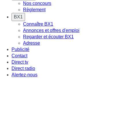
Nos concours
Règlement
BX1
Connaître BX1
Annonces et offres d'emploi
Regarder et écouter BX1
Adresse
Publicité
Contact
Direct tv
Direct radio
Alertez-nous