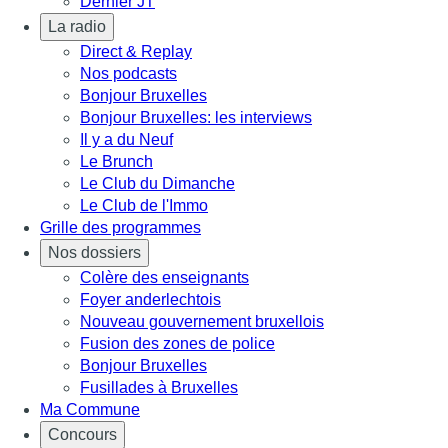
Dernier JT
La radio
Direct & Replay
Nos podcasts
Bonjour Bruxelles
Bonjour Bruxelles: les interviews
Il y a du Neuf
Le Brunch
Le Club du Dimanche
Le Club de l'Immo
Grille des programmes
Nos dossiers
Colère des enseignants
Foyer anderlechtois
Nouveau gouvernement bruxellois
Fusion des zones de police
Bonjour Bruxelles
Fusillades à Bruxelles
Ma Commune
Concours