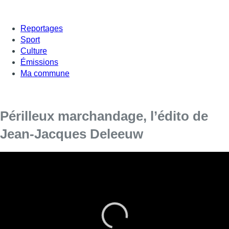
Reportages
Sport
Culture
Émissions
Ma commune
Périlleux marchandage, l’édito de
Jean-Jacques Deleeuw
L’actualité de juillet est souvent synonyme de dossiers à
clôturer très vite avant la fête nationale.
Une friche Josaphat
d’un côté
, des mesures fiscales de l’autre. Le nombre de taxis à
valider,
l’indexation des loyers en débat
, bref une dernière ligne
droite. Un dossier surprise s’est immiscé dans cette actualité
estivale :
un échange de prisonniers avec l’Iran
.