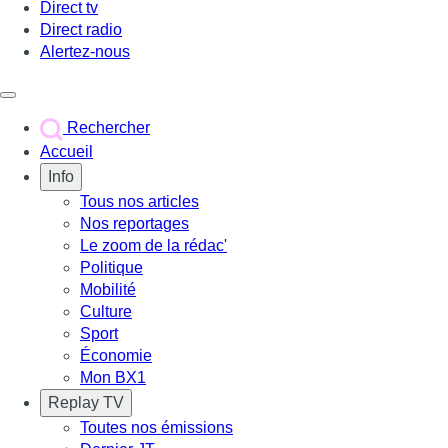
Direct tv
Direct radio
Alertez-nous
Déclencher le menu
Rechercher
Accueil
Info
Tous nos articles
Nos reportages
Le zoom de la rédac'
Politique
Mobilité
Culture
Sport
Économie
Mon BX1
Replay TV
Toutes nos émissions