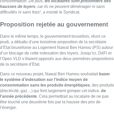
Dans ce nouveau projet, Nawal Ben Hamou souhaitait
baser
le système d’indexation sur l’indice moyen de
consommation sans les produits énergétiques
, des produits
(électricité, gaz…) qui font largement grimper cet indice,
de
l’année précédente
. Cela permettrait au locataire de ne pas
être touché une deuxième fois par la hausse des prix de
l’énergie.
Mais selon plusieurs informations, annoncées par La Libre et
L’Écho et confirmées à bonne source, cette nouvelle
proposition a de nouveau été
rejetée par DéFI et l’Open VLD
.
Le ministre de l’Emploi Bernard Clerfayt (DéFI) souhaiterait
plutôt un système au cas par cas en fonction des revenus des
locataires. Et le dossier reste donc sur la table du
gouvernement bruxellois, alors que la secrétaire d’État
souhaite trouver un compromis d’ici au 21 juillet et les
vacances parlementaires.
Gr.I. avec Belga
■ Reportage de
Pierre Beaudot
,
Béatrice Broutout
et