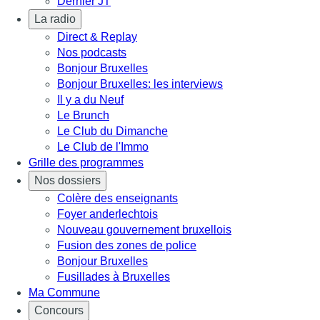
Dernier JT
La radio
Direct & Replay
Nos podcasts
Bonjour Bruxelles
Bonjour Bruxelles: les interviews
Il y a du Neuf
Le Brunch
Le Club du Dimanche
Le Club de l'Immo
Grille des programmes
Nos dossiers
Colère des enseignants
Foyer anderlechtois
Nouveau gouvernement bruxellois
Fusion des zones de police
Bonjour Bruxelles
Fusillades à Bruxelles
Ma Commune
Concours