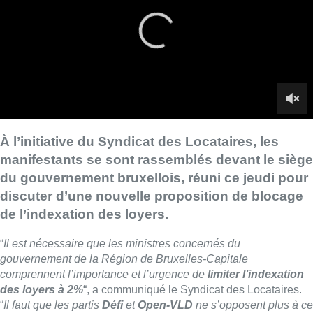
discuter d’une nouvelle proposition de blocage
de l’indexation des loyers.
“
Il est nécessaire que les ministres concernés du
gouvernement de la Région de Bruxelles-Capitale
comprennent l’importance et l’urgence de
limiter l’indexation
des loyers à 2%
“, a communiqué le Syndicat des Locataires.
“
Il faut que les partis
Défi
et
Open-VLD
ne s’opposent plus à ce
blocage et comprennent que tous les ménages bruxellois, à
faibles revenus, n’habitent pas forcément des logements
publics ou sociaux
“.
L’indexation est à 8%
Le Syndicat soutient que le montant des loyers est déjà bien
au-delà de l’indexation des revenus. “
Actuellement,
l’indexation des loyers est d’un peu plus de 8%
. Dans un
avenir proche, certains parlent d’une indexation à 10%. Des
locataires doivent, déjà, assumer un 13e mois de loyer. Avec le
temps qui passe, cette indexation est exponentielle. Nous