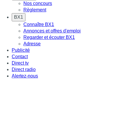
Nos concours
Règlement
BX1
Connaître BX1
Annonces et offres d'emploi
Regarder et écouter BX1
Adresse
Publicité
Contact
Direct tv
Direct radio
Alertez-nous