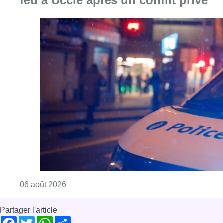
Consulter l'article "Un homme blessé par un 
06 août 2026
Partager l'article
Facebook
Twitter
WhatsApp
Share
07 juillet 2022
- 17h45
Modifié le
28 juillet 2022
- 14h38
indexation
Loyers
Économie
News
Offres d’emploi