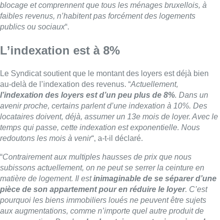
redoutons les mois à venir
“, a-t-il déclaré.
“
Contrairement aux multiples hausses de prix que nous
subissons actuellement, on ne peut se serrer la ceinture en
matière de logement. Il est
inimaginable de se séparer d’une
pièce de son appartement pour en réduire le loyer
. C’est
pourquoi les biens immobiliers loués ne peuvent être sujets
aux augmentations, comme n’importe quel autre produit de
consommation. De plus,
les locataires sont prisonniers des
hausses de loyers
, car ils ne peuvent déménager ni sans
difficultés ni sans frais
“, a insisté le Syndicat.
Proposition rejetée au gouvernement
Dans le même temps, le gouvernement bruxellois, réuni ce
jeudi, a débattu d’une troisième proposition de la secrétaire
d’État bruxelloise au Logement Nawal Ben Hamou (PS) autour
d’un blocage de cette indexation des loyers. Jusqu’ici, DéFI et
l’Open VLD s’étaient opposés aux deux premières propositions
de la secrétaire d’État.