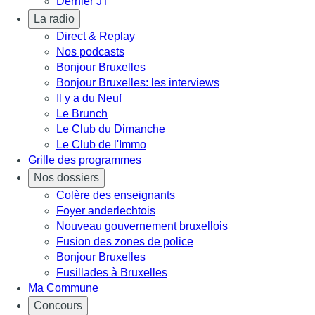
Dernier JT
La radio
Direct & Replay
Nos podcasts
Bonjour Bruxelles
Bonjour Bruxelles: les interviews
Il y a du Neuf
Le Brunch
Le Club du Dimanche
Le Club de l'Immo
Grille des programmes
Nos dossiers
Colère des enseignants
Foyer anderlechtois
Nouveau gouvernement bruxellois
Fusion des zones de police
Bonjour Bruxelles
Fusillades à Bruxelles
Ma Commune
Concours