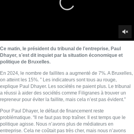
explique Paul Dhayer. Les sociétés ne paient plus. Le tribunal
a réussi à aider des sociétés comme Filigranes à trouver un
repreneur pour éviter la faillite, mais cela n’est pas évident.”
Pour Paul Dhayer, le défaut de financement reste
problématique. “Il ne faut pas trop traîner. Il est temps que le
politique agisse. Nous n’avons plus de médiateurs en
entreprise. Cela ne coûtait pas très cher, mais nous n’avons
pas eu de 12ᵉ provisoires. Pour cela, il faut un budget. Chacun
doit prendre ses responsabilités. Je suis vraiment inquiet cette
fois. Je pense qu’on dépassera le chiffre des 2.000 fermetures.
Pour le président du tribunal de l’entreprise, nous sommes
actuellement dans la vague de faillites liées au covid-19.
■
Interview de Paul Dhayer, président du tribunal de
l’entreprise, par Fabrice Grosfilley
Lire aussi :