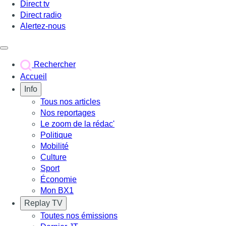
Direct tv
Direct radio
Alertez-nous
Déclencher le menu
Rechercher
Accueil
Info
Tous nos articles
Nos reportages
Le zoom de la rédac'
Politique
Mobilité
Culture
Sport
Économie
Mon BX1
Replay TV
Toutes nos émissions