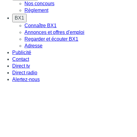
Nos concours
Règlement
BX1
Connaître BX1
Annonces et offres d'emploi
Regarder et écouter BX1
Adresse
Publicité
Contact
Direct tv
Direct radio
Alertez-nous