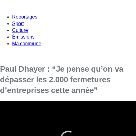
Reportages
Sport
Culture
Émissions
Ma commune
Paul Dhayer : “Je pense qu’on va
dépasser les 2.000 fermetures
d’entreprises cette année”
Ce matin, le président du tribunal de l’entreprise, Paul
Dhayer, s’est dit inquiet par la situation économique et
politique de Bruxelles.
En 2024, le nombre de faillites a augmenté de 7%. A Bruxelles,
on atteint les 15%. ” Les indicateurs sont tous au rouge,