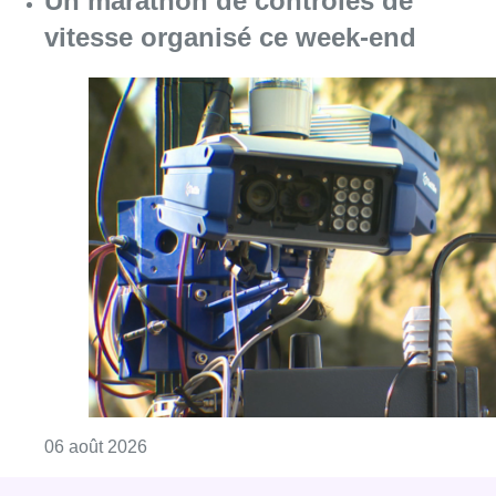
Consulter l'article "Un marathon de contrôle
06 août 2026
Partager l'article
Facebook
Twitter
WhatsApp
Share
13 janvier 2025
- 08h27
pauk dhayer
Tribunal de l'entreprise
Bonjour Bruxelles
Économie
News
Offres d’emploi