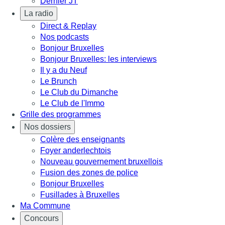
Dernier JT
La radio
Direct & Replay
Nos podcasts
Bonjour Bruxelles
Bonjour Bruxelles: les interviews
Il y a du Neuf
Le Brunch
Le Club du Dimanche
Le Club de l'Immo
Grille des programmes
Nos dossiers
Colère des enseignants
Foyer anderlechtois
Nouveau gouvernement bruxellois
Fusion des zones de police
Bonjour Bruxelles
Fusillades à Bruxelles
Ma Commune
Concours