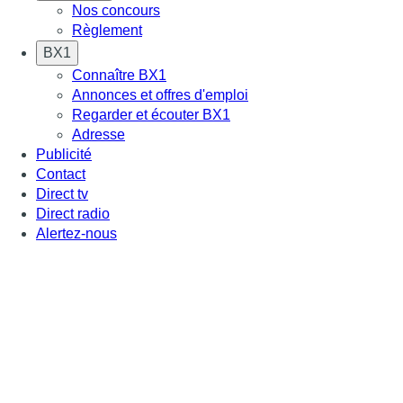
Nos concours
Règlement
BX1
Connaître BX1
Annonces et offres d'emploi
Regarder et écouter BX1
Adresse
Publicité
Contact
Direct tv
Direct radio
Alertez-nous