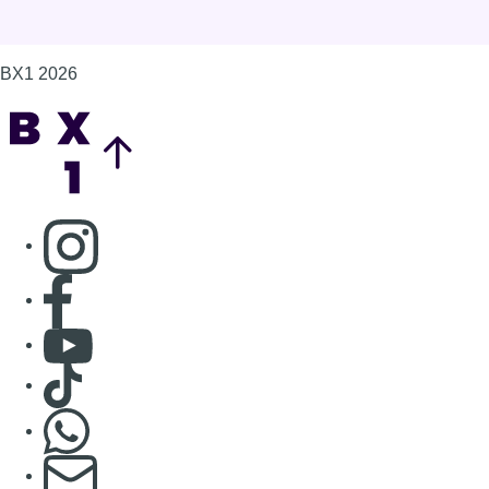
BX1 2026
Back to top
Consulter page Instagram
Consulter page Facebook
Consulter Youtube
Consulter TikTok
Nous rejoindre sur Whatsapp
S'abonner à notre newsletter