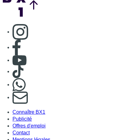
Consulter page Instagram
Consulter page Facebook
Consulter Youtube
Consulter TikTok
Nous rejoindre sur Whatsapp
S'abonner à notre newsletter
Connaître BX1
Publicité
Offres d'emploi
Contact
Mentions légales