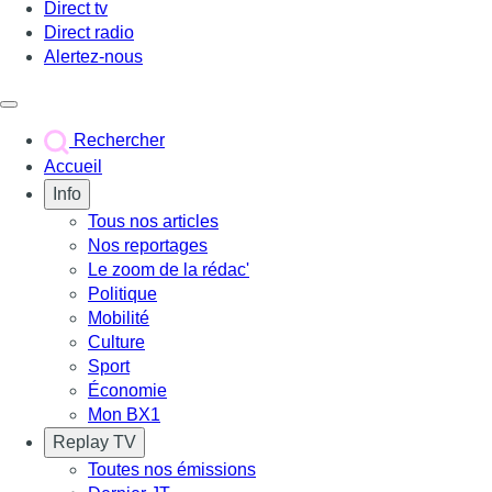
Direct tv
Direct radio
Alertez-nous
Déclencher le menu
Rechercher
Accueil
Info
Tous nos articles
Nos reportages
Le zoom de la rédac'
Politique
Mobilité
Culture
Sport
Économie
Mon BX1
Replay TV
Toutes nos émissions