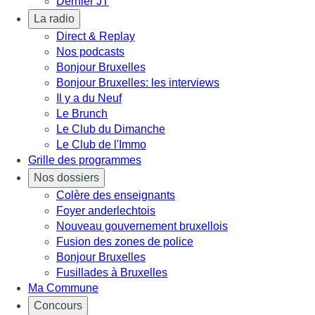
Dernier JT
La radio
Direct & Replay
Nos podcasts
Bonjour Bruxelles
Bonjour Bruxelles: les interviews
Il y a du Neuf
Le Brunch
Le Club du Dimanche
Le Club de l'Immo
Grille des programmes
Nos dossiers
Colère des enseignants
Foyer anderlechtois
Nouveau gouvernement bruxellois
Fusion des zones de police
Bonjour Bruxelles
Fusillades à Bruxelles
Ma Commune
Concours