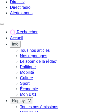
Direct tv
Direct radio
Alertez-nous
Déclencher le menu
Rechercher
Accueil
Info
Tous nos articles
Nos reportages
Le zoom de la rédac'
Politique
Mobilité
Culture
Sport
Économie
Mon BX1
Replay TV
Toutes nos émissions