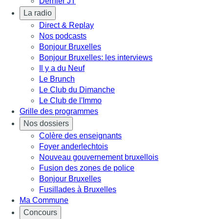
Dernier JT
La radio
Direct & Replay
Nos podcasts
Bonjour Bruxelles
Bonjour Bruxelles: les interviews
Il y a du Neuf
Le Brunch
Le Club du Dimanche
Le Club de l'Immo
Grille des programmes
Nos dossiers
Colère des enseignants
Foyer anderlechtois
Nouveau gouvernement bruxellois
Fusion des zones de police
Bonjour Bruxelles
Fusillades à Bruxelles
Ma Commune
Concours