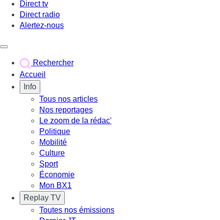
Direct tv
Direct radio
Alertez-nous
Déclencher le menu
Rechercher
Accueil
Info
Tous nos articles
Nos reportages
Le zoom de la rédac'
Politique
Mobilité
Culture
Sport
Économie
Mon BX1
Replay TV
Toutes nos émissions