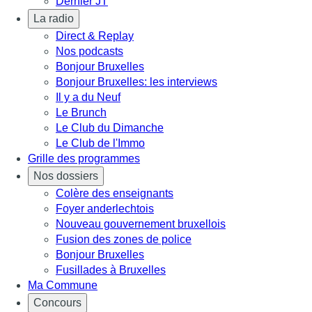
Dernier JT
La radio
Direct & Replay
Nos podcasts
Bonjour Bruxelles
Bonjour Bruxelles: les interviews
Il y a du Neuf
Le Brunch
Le Club du Dimanche
Le Club de l'Immo
Grille des programmes
Nos dossiers
Colère des enseignants
Foyer anderlechtois
Nouveau gouvernement bruxellois
Fusion des zones de police
Bonjour Bruxelles
Fusillades à Bruxelles
Ma Commune
Concours