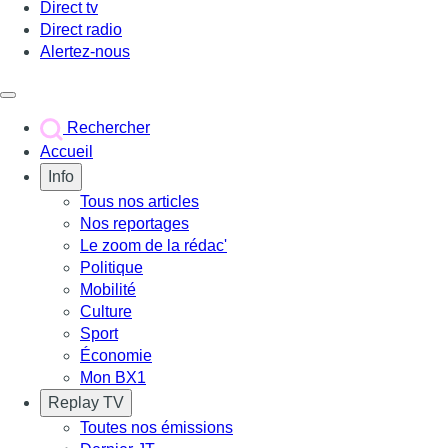
Direct tv
Direct radio
Alertez-nous
Déclencher le menu
Rechercher
Accueil
Info
Tous nos articles
Nos reportages
Le zoom de la rédac'
Politique
Mobilité
Culture
Sport
Économie
Mon BX1
Replay TV
Toutes nos émissions