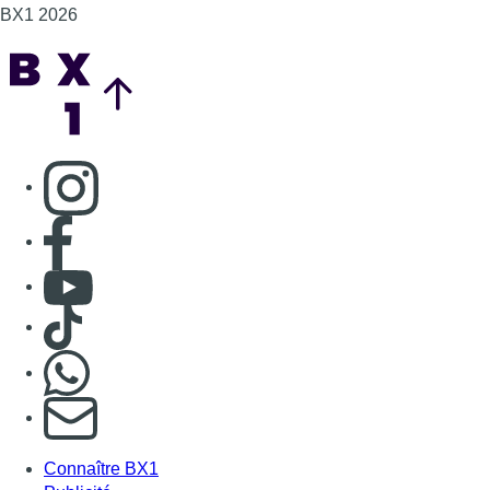
BX1 2026
Back to top
Consulter page Instagram
Consulter page Facebook
Consulter Youtube
Consulter TikTok
Nous rejoindre sur Whatsapp
S'abonner à notre newsletter
Connaître BX1