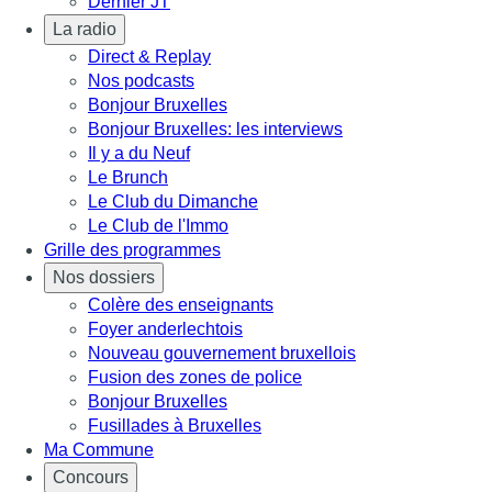
Dernier JT
La radio
Direct & Replay
Nos podcasts
Bonjour Bruxelles
Bonjour Bruxelles: les interviews
Il y a du Neuf
Le Brunch
Le Club du Dimanche
Le Club de l'Immo
Grille des programmes
Nos dossiers
Colère des enseignants
Foyer anderlechtois
Nouveau gouvernement bruxellois
Fusion des zones de police
Bonjour Bruxelles
Fusillades à Bruxelles
Ma Commune
Concours