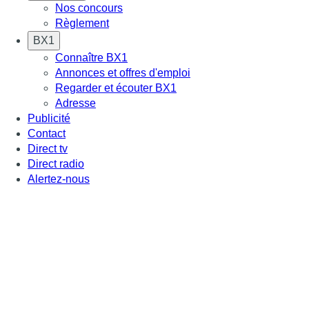
Nos concours
Règlement
BX1
Connaître BX1
Annonces et offres d'emploi
Regarder et écouter BX1
Adresse
Publicité
Contact
Direct tv
Direct radio
Alertez-nous