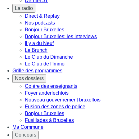
Dernier JT
La radio
Direct & Replay
Nos podcasts
Bonjour Bruxelles
Bonjour Bruxelles: les interviews
Il y a du Neuf
Le Brunch
Le Club du Dimanche
Le Club de l'Immo
Grille des programmes
Nos dossiers
Colère des enseignants
Foyer anderlechtois
Nouveau gouvernement bruxellois
Fusion des zones de police
Bonjour Bruxelles
Fusillades à Bruxelles
Ma Commune
Concours