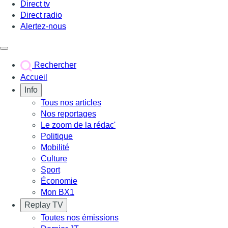
Direct tv
Direct radio
Alertez-nous
Déclencher le menu
Rechercher
Accueil
Info
Tous nos articles
Nos reportages
Le zoom de la rédac'
Politique
Mobilité
Culture
Sport
Économie
Mon BX1
Replay TV
Toutes nos émissions