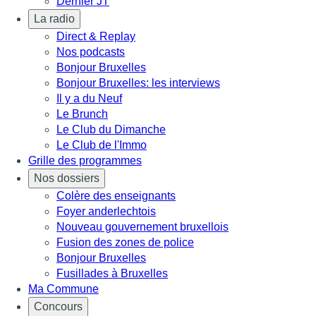
Dernier JT
La radio
Direct & Replay
Nos podcasts
Bonjour Bruxelles
Bonjour Bruxelles: les interviews
Il y a du Neuf
Le Brunch
Le Club du Dimanche
Le Club de l'Immo
Grille des programmes
Nos dossiers
Colère des enseignants
Foyer anderlechtois
Nouveau gouvernement bruxellois
Fusion des zones de police
Bonjour Bruxelles
Fusillades à Bruxelles
Ma Commune
Concours