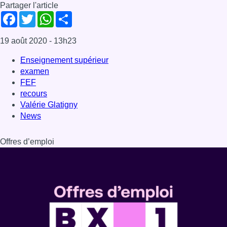
Partager l'article
Facebook
Twitter
WhatsApp
Share
19 août 2020
- 13h23
Enseignement supérieur
examen
FEF
recours
Valérie Glatigny
News
Offres d’emploi