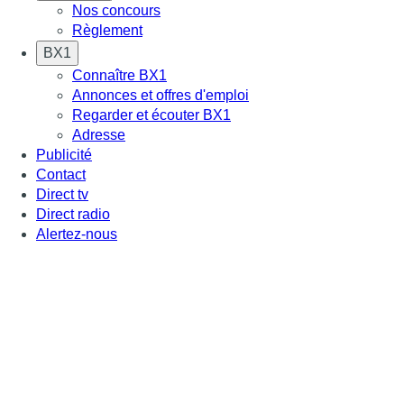
Nos concours
Règlement
BX1
Connaître BX1
Annonces et offres d'emploi
Regarder et écouter BX1
Adresse
Publicité
Contact
Direct tv
Direct radio
Alertez-nous