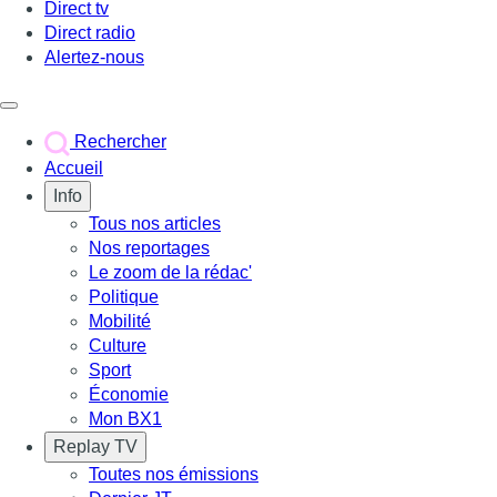
Direct tv
Direct radio
Alertez-nous
Déclencher le menu
Rechercher
Accueil
Info
Tous nos articles
Nos reportages
Le zoom de la rédac'
Politique
Mobilité
Culture
Sport
Économie
Mon BX1
Replay TV
Toutes nos émissions