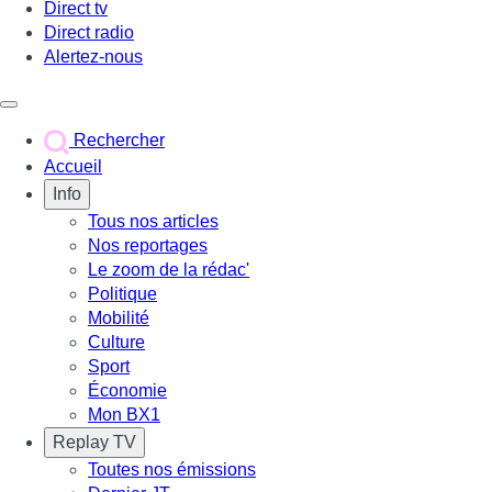
Direct tv
Direct radio
Alertez-nous
Déclencher le menu
Rechercher
Accueil
Info
Tous nos articles
Nos reportages
Le zoom de la rédac'
Politique
Mobilité
Culture
Sport
Économie
Mon BX1
Replay TV
Toutes nos émissions