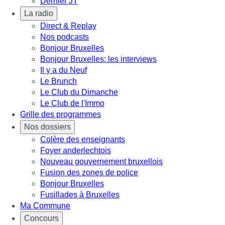
Dernier JT
La radio
Direct & Replay
Nos podcasts
Bonjour Bruxelles
Bonjour Bruxelles: les interviews
Il y a du Neuf
Le Brunch
Le Club du Dimanche
Le Club de l'Immo
Grille des programmes
Nos dossiers
Colère des enseignants
Foyer anderlechtois
Nouveau gouvernement bruxellois
Fusion des zones de police
Bonjour Bruxelles
Fusillades à Bruxelles
Ma Commune
Concours