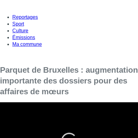
Reportages
Sport
Culture
Émissions
Ma commune
Parquet de Bruxelles : augmentation
importante des dossiers pour des
affaires de mœurs
Entre 2017 et 2020, les dossiers concernant des affaires de
mœurs ont plus que doublé. Passant de 924 à 1977
nouveaux dossiers l’année dernière.
A la suite d’un dépôt de plainte, le Parquet ouvre une enquête
et rassemble des preuves. Par la suite, si les preuves sont