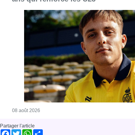
Consulter l'article "L’Union Saint-Gilloise at
08 août 2026
Partager l'article
Facebook
Twitter
WhatsApp
Share
12 novembre 2021
- 18h52
affaires de moeurs
parquet de Bruxelles
News
Offres d’emploi