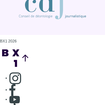
Consulter page Instagram
Consulter page Facebook
Consulter Youtube
Consulter TikTok
Nous rejoindre sur Whatsapp
S'abonner à notre newsletter
Connaître BX1
Publicité
Offres d'emploi
Contact
Mentions légales
Politique de cookies (UE)