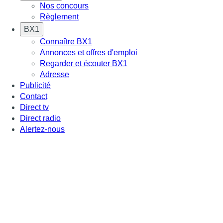
Nos concours
Règlement
BX1
Connaître BX1
Annonces et offres d'emploi
Regarder et écouter BX1
Adresse
Publicité
Contact
Direct tv
Direct radio
Alertez-nous