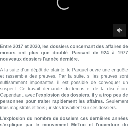
suffisamment importantes, il est possible de convoquer un
suspect. Ce travail demande du temps et de la discrétion.
Cependant, avec
l’explosion des dossiers, il y a trop peu de
personnes pour traiter rapidement les affaires.
Seulemen
trois magistrats et trois juristes travaillent sur ces dossiers.
L’explosion du nombre de dossiers ces dernières années
s’explique par le mouvement MeToo et l’ouverture du
centre pour violence sexuelle à Bruxelles.
■ Un reportage de Marie-Noëlle Dinant, Nicolas
Scheenaerts et Timothée Sempels
Lire aussi :
Un nouveau club de MMA ouvre
ses portes à Evere : “C’est pas
comme on voit à la télé”