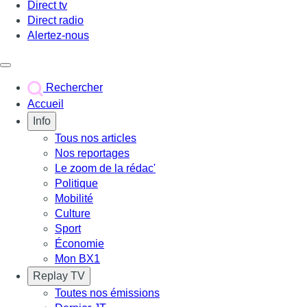
Direct tv
Direct radio
Alertez-nous
Déclencher le menu
Rechercher
Accueil
Info
Tous nos articles
Nos reportages
Le zoom de la rédac'
Politique
Mobilité
Culture
Sport
Économie
Mon BX1
Replay TV
Toutes nos émissions