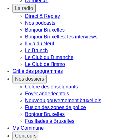
Dernier JT
La radio
Direct & Replay
Nos podcasts
Bonjour Bruxelles
Bonjour Bruxelles: les interviews
Il y a du Neuf
Le Brunch
Le Club du Dimanche
Le Club de l'Immo
Grille des programmes
Nos dossiers
Colère des enseignants
Foyer anderlechtois
Nouveau gouvernement bruxellois
Fusion des zones de police
Bonjour Bruxelles
Fusillades à Bruxelles
Ma Commune
Concours