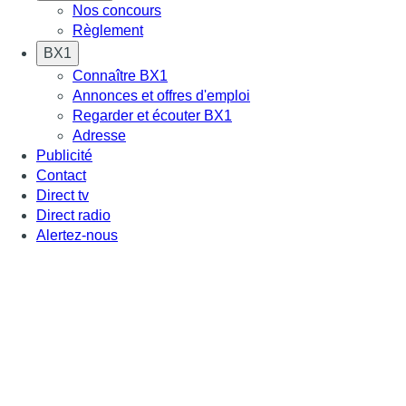
Nos concours
Règlement
BX1
Connaître BX1
Annonces et offres d'emploi
Regarder et écouter BX1
Adresse
Publicité
Contact
Direct tv
Direct radio
Alertez-nous