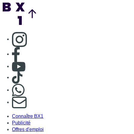
Back to top
Consulter page Instagram
Consulter page Facebook
Consulter Youtube
Consulter TikTok
Nous rejoindre sur Whatsapp
S'abonner à notre newsletter
Connaître BX1
Publicité
Offres d'emploi