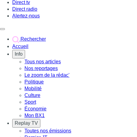
Direct tv
Direct radio
Alertez-nous
Déclencher le menu
Rechercher
Accueil
Info
Tous nos articles
Nos reportages
Le zoom de la rédac'
Politique
Mobilité
Culture
Sport
Économie
Mon BX1
Replay TV
Toutes nos émissions