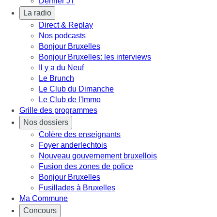
Dernier JT
La radio
Direct & Replay
Nos podcasts
Bonjour Bruxelles
Bonjour Bruxelles: les interviews
Il y a du Neuf
Le Brunch
Le Club du Dimanche
Le Club de l'Immo
Grille des programmes
Nos dossiers
Colère des enseignants
Foyer anderlechtois
Nouveau gouvernement bruxellois
Fusion des zones de police
Bonjour Bruxelles
Fusillades à Bruxelles
Ma Commune
Concours