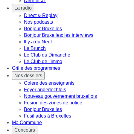
Dernier JT
La radio
Direct & Replay
Nos podcasts
Bonjour Bruxelles
Bonjour Bruxelles: les interviews
Il y a du Neuf
Le Brunch
Le Club du Dimanche
Le Club de l'Immo
Grille des programmes
Nos dossiers
Colère des enseignants
Foyer anderlechtois
Nouveau gouvernement bruxellois
Fusion des zones de police
Bonjour Bruxelles
Fusillades à Bruxelles
Ma Commune
Concours