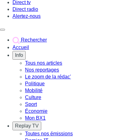
Direct tv
Direct radio
Alertez-nous
Déclencher le menu
Rechercher
Accueil
Info
Tous nos articles
Nos reportages
Le zoom de la rédac'
Politique
Mobilité
Culture
Sport
Économie
Mon BX1
Replay TV
Toutes nos émissions