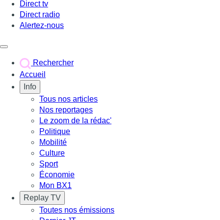
Direct tv
Direct radio
Alertez-nous
Déclencher le menu
Rechercher
Accueil
Info
Tous nos articles
Nos reportages
Le zoom de la rédac'
Politique
Mobilité
Culture
Sport
Économie
Mon BX1
Replay TV
Toutes nos émissions