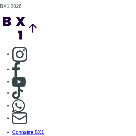
BX1 2026
Back to top
Consulter page Instagram
Consulter page Facebook
Consulter Youtube
Consulter TikTok
Nous rejoindre sur Whatsapp
S'abonner à notre newsletter
Connaître BX1