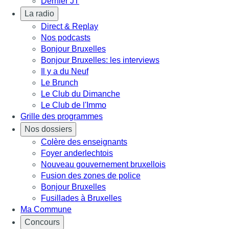
Dernier JT
La radio
Direct & Replay
Nos podcasts
Bonjour Bruxelles
Bonjour Bruxelles: les interviews
Il y a du Neuf
Le Brunch
Le Club du Dimanche
Le Club de l'Immo
Grille des programmes
Nos dossiers
Colère des enseignants
Foyer anderlechtois
Nouveau gouvernement bruxellois
Fusion des zones de police
Bonjour Bruxelles
Fusillades à Bruxelles
Ma Commune
Concours