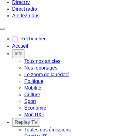
Direct tv
Direct radio
Alertez-nous
Déclencher le menu
Rechercher
Accueil
Info
Tous nos articles
Nos reportages
Le zoom de la rédac'
Politique
Mobilité
Culture
Sport
Économie
Mon BX1
Replay TV
Toutes nos émissions