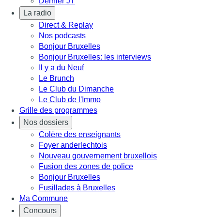
Dernier JT
La radio
Direct & Replay
Nos podcasts
Bonjour Bruxelles
Bonjour Bruxelles: les interviews
Il y a du Neuf
Le Brunch
Le Club du Dimanche
Le Club de l'Immo
Grille des programmes
Nos dossiers
Colère des enseignants
Foyer anderlechtois
Nouveau gouvernement bruxellois
Fusion des zones de police
Bonjour Bruxelles
Fusillades à Bruxelles
Ma Commune
Concours