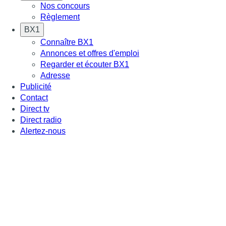
Nos concours
Règlement
BX1
Connaître BX1
Annonces et offres d'emploi
Regarder et écouter BX1
Adresse
Publicité
Contact
Direct tv
Direct radio
Alertez-nous