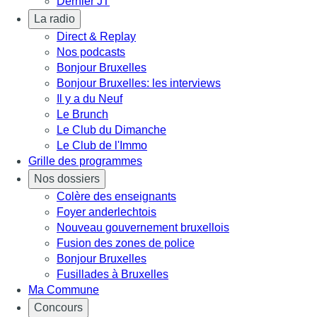
Dernier JT
La radio
Direct & Replay
Nos podcasts
Bonjour Bruxelles
Bonjour Bruxelles: les interviews
Il y a du Neuf
Le Brunch
Le Club du Dimanche
Le Club de l'Immo
Grille des programmes
Nos dossiers
Colère des enseignants
Foyer anderlechtois
Nouveau gouvernement bruxellois
Fusion des zones de police
Bonjour Bruxelles
Fusillades à Bruxelles
Ma Commune
Concours