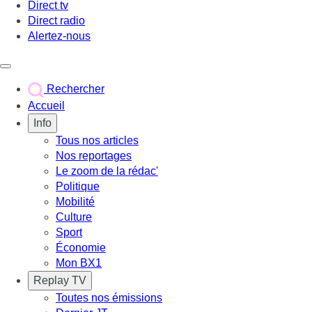
Direct tv
Direct radio
Alertez-nous
Déclencher le menu
Rechercher
Accueil
Info
Tous nos articles
Nos reportages
Le zoom de la rédac'
Politique
Mobilité
Culture
Sport
Économie
Mon BX1
Replay TV
Toutes nos émissions