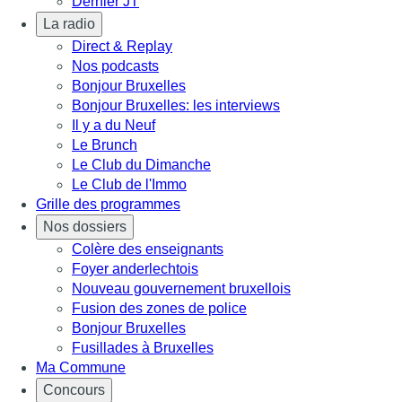
Dernier JT
La radio
Direct & Replay
Nos podcasts
Bonjour Bruxelles
Bonjour Bruxelles: les interviews
Il y a du Neuf
Le Brunch
Le Club du Dimanche
Le Club de l'Immo
Grille des programmes
Nos dossiers
Colère des enseignants
Foyer anderlechtois
Nouveau gouvernement bruxellois
Fusion des zones de police
Bonjour Bruxelles
Fusillades à Bruxelles
Ma Commune
Concours