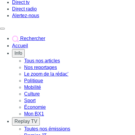
Direct tv
Direct radio
Alertez-nous
Déclencher le menu
Rechercher
Accueil
Info
Tous nos articles
Nos reportages
Le zoom de la rédac'
Politique
Mobilité
Culture
Sport
Économie
Mon BX1
Replay TV
Toutes nos émissions