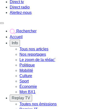
Direct tv
Direct radio
Alertez-nous
Déclencher le menu
Rechercher
Accueil
Info
Tous nos articles
Nos reportages
Le zoom de la rédac'
Politique
Mobilité
Culture
Sport
Économie
Mon BX1
Replay TV
Toutes nos émissions