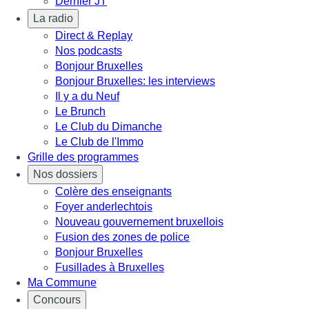
Dernier JT
La radio
Direct & Replay
Nos podcasts
Bonjour Bruxelles
Bonjour Bruxelles: les interviews
Il y a du Neuf
Le Brunch
Le Club du Dimanche
Le Club de l'Immo
Grille des programmes
Nos dossiers
Colère des enseignants
Foyer anderlechtois
Nouveau gouvernement bruxellois
Fusion des zones de police
Bonjour Bruxelles
Fusillades à Bruxelles
Ma Commune
Concours