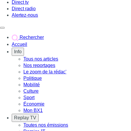
Direct tv
Direct radio
Alertez-nous
Déclencher le menu
Rechercher
Accueil
Info
Tous nos articles
Nos reportages
Le zoom de la rédac'
Politique
Mobilité
Culture
Sport
Économie
Mon BX1
Replay TV
Toutes nos émissions