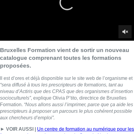
“sera diffusé à tous les prescripteurs de formations, tant au
niveau d’Actiris que des CPAS que des organismes d’insertion
socioculturels”
, explique Olivia P’tito, directrice de Bruxelles
Formation.
“Nous allons aussi l’imprimer, parce que ça aide les
prescripteurs à proposer un parcours le plus cohérent possible
aux chercheurs d’emploi”.
►
VOIR AUSSI |
Un centre de formation au numérique pour les
femmes ouvrira au printemps dans la Gare du Nord
78% des places dans les formations sont qualifiées de
professionnalisantes. L’objectif est bien d’apprendre un métier,
plutôt que de développer une compétence en particulier.
“Ça
veut dire qu’on apprend soit une partie de métier, soit un métier
complet, pour les personnes qui veulent totalement se
reconvertir”
, explique encore Olivia P’tito.
“Le dernier taux de
sortie positive s’élève à plus de 76%. Ça veut dire soit un retour
à l’emploi, soit une reprise de formation dans un autre
organisme ou reprise d’étude”.
■ Interview d’
Olivia P’tito
, directrice de
Bruxelles