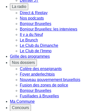
Dernier JT
La radio
Direct & Replay
Nos podcasts
Bonjour Bruxelles
Bonjour Bruxelles: les interviews
Il y a du Neuf
Le Brunch
Le Club du Dimanche
Le Club de l'Immo
Grille des programmes
Nos dossiers
Colère des enseignants
Foyer anderlechtois
Nouveau gouvernement bruxellois
Fusion des zones de police
Bonjour Bruxelles
Fusillades à Bruxelles
Ma Commune
Concours