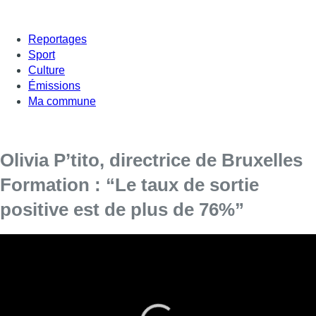
Reportages
Sport
Culture
Émissions
Ma commune
Olivia P’tito, directrice de Bruxelles
Formation : “Le taux de sortie
positive est de plus de 76%”
Bruxelles Formation vient de sortir un nouveau
catalogue comprenant toutes les formations
proposées.
Il est d’ores et déjà disponible sur le site web de l’organisme et