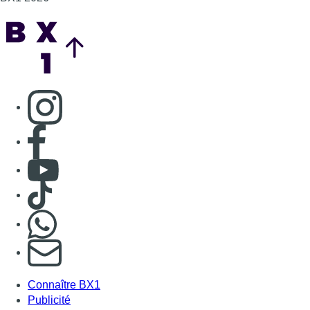
Consulter TikTok
Nous rejoindre sur Whatsapp
S'abonner à notre newsletter
Connaître BX1
Publicité
Offres d'emploi
Contact
Mentions légales
Politique de cookies (UE)
Gérer les cookies