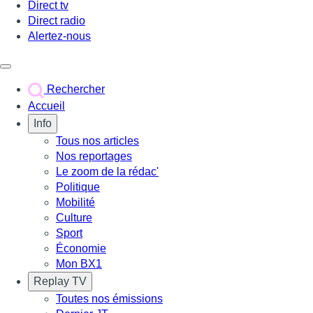
Direct tv
Direct radio
Alertez-nous
Déclencher le menu
Rechercher
Accueil
Info
Tous nos articles
Nos reportages
Le zoom de la rédac'
Politique
Mobilité
Culture
Sport
Économie
Mon BX1
Replay TV
Toutes nos émissions