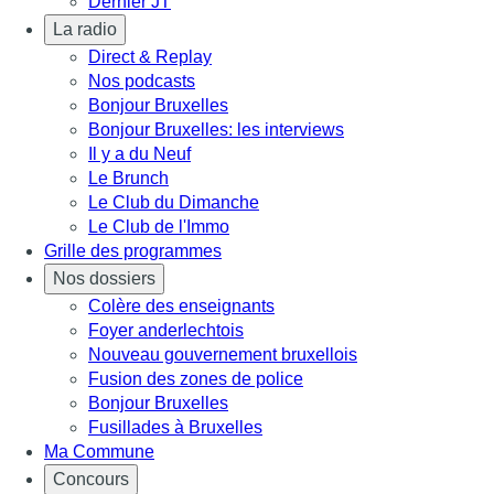
Dernier JT
La radio
Direct & Replay
Nos podcasts
Bonjour Bruxelles
Bonjour Bruxelles: les interviews
Il y a du Neuf
Le Brunch
Le Club du Dimanche
Le Club de l'Immo
Grille des programmes
Nos dossiers
Colère des enseignants
Foyer anderlechtois
Nouveau gouvernement bruxellois
Fusion des zones de police
Bonjour Bruxelles
Fusillades à Bruxelles
Ma Commune
Concours