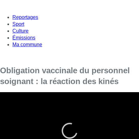
Reportages
Sport
Culture
Émissions
Ma commune
Obligation vaccinale du personnel
soignant : la réaction des kinés
Début novembre, seuls 84% des kinésithérapeutes étaient
entièrement vaccinés.
► Voir aussi :
Vaccination obligatoire des soignants : le Kern a
tranché, quelles seront les sanctions ?
À partir de janvier, le personnel soignant devra se faire