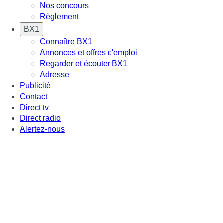
Nos concours
Règlement
BX1
Connaître BX1
Annonces et offres d'emploi
Regarder et écouter BX1
Adresse
Publicité
Contact
Direct tv
Direct radio
Alertez-nous