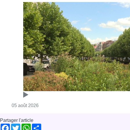
Consulter l'article "Réaménagement de l’ave
05 août 2026
Partager l'article
Facebook
Twitter
WhatsApp
Share
16 novembre 2021
- 17h25
kinésithérapeutes
santé
Soignants
Vaccination
News
Offres d’emploi