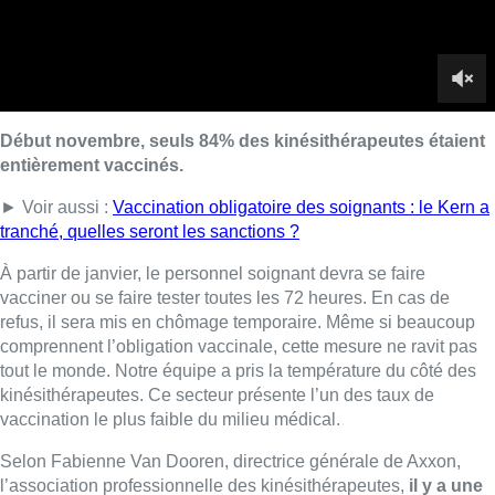
vacciner ou se faire tester toutes les 72 heures. En cas de
refus, il sera mis en chômage temporaire. Même si beaucoup
comprennent l’obligation vaccinale, cette mesure ne ravit pas
tout le monde. Notre équipe a pris la température du côté des
kinésithérapeutes. Ce secteur présente l’un des taux de
vaccination le plus faible du milieu médical.
Selon Fabienne Van Dooren, directrice générale de Axxon,
l’association professionnelle des kinésithérapeutes,
il y a une
différence entre les employés et les indépendants.
“Je
pense, quand même, que dans le milieu hospitalier, étant
donné tout ce qu’ils ont vécu et vu aux soins intensifs, la
majorité des kinésithérapeutes sont vaccinés. Ceux qui ne le
seront pas, cela serait plus des kinésithérapeutes qui travaillent
en pratique libérale. Là, la pression est moins importante”
.
■ Reportage de
Camille-Flora
Damanet, Charles Carpreau et
Yannick Vangansbeek
Lire aussi :