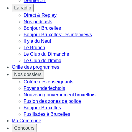
Dernier JT
La radio
Direct & Replay
Nos podcasts
Bonjour Bruxelles
Bonjour Bruxelles: les interviews
Il y a du Neuf
Le Brunch
Le Club du Dimanche
Le Club de l'Immo
Grille des programmes
Nos dossiers
Colère des enseignants
Foyer anderlechtois
Nouveau gouvernement bruxellois
Fusion des zones de police
Bonjour Bruxelles
Fusillades à Bruxelles
Ma Commune
Concours