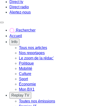
Direct tv
Direct radio
Alertez-nous
Déclencher le menu
Rechercher
Accueil
Info
Tous nos articles
Nos reportages
Le zoom de la rédac'
Politique
Mobilité
Culture
Sport
Économie
Mon BX1
Replay TV
Toutes nos émissions