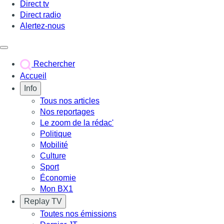
Direct tv
Direct radio
Alertez-nous
Déclencher le menu
Rechercher
Accueil
Info
Tous nos articles
Nos reportages
Le zoom de la rédac'
Politique
Mobilité
Culture
Sport
Économie
Mon BX1
Replay TV
Toutes nos émissions