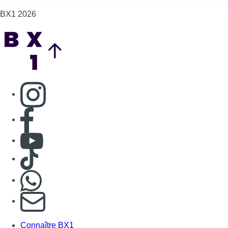
BX1 2026
Back to top
Consulter page Instagram
Consulter page Facebook
Consulter Youtube
Consulter TikTok
Nous rejoindre sur Whatsapp
S'abonner à notre newsletter
Connaître BX1