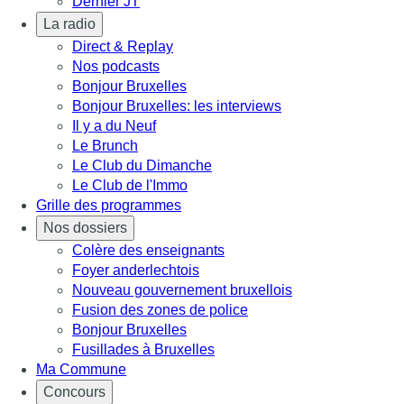
Dernier JT
La radio
Direct & Replay
Nos podcasts
Bonjour Bruxelles
Bonjour Bruxelles: les interviews
Il y a du Neuf
Le Brunch
Le Club du Dimanche
Le Club de l'Immo
Grille des programmes
Nos dossiers
Colère des enseignants
Foyer anderlechtois
Nouveau gouvernement bruxellois
Fusion des zones de police
Bonjour Bruxelles
Fusillades à Bruxelles
Ma Commune
Concours