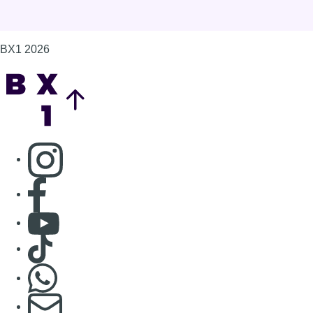
Consulter Youtube
Consulter TikTok
Nous rejoindre sur Whatsapp
S'abonner à notre newsletter
Connaître BX1
Publicité
Offres d'emploi
Contact
Mentions légales
Politique de cookies (UE)
Gérer les cookies