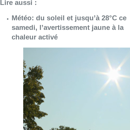
Consulter l'article "Météo: du soleil et jusqu
08 août 2026
Coups de feu sur fond de “rivalité
amoureuse” à Uccle: une personne
blessée à la jambe