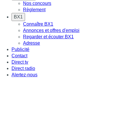
Nos concours
Règlement
BX1
Connaître BX1
Annonces et offres d'emploi
Regarder et écouter BX1
Adresse
Publicité
Contact
Direct tv
Direct radio
Alertez-nous