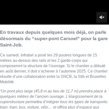
composeront la structure de l’ouvrage. Si le chantier a débuté
en août dernier, il doit s’achever à l’automne 2025. Ce chantier
résulte d’une collaboration entre la SNCB, la Stib et Bruxelles
Mobilité.
“Un pont plus large (45,8 m au lieu de 11,7 m) prendra place à
quelques mètres de l’ancien ouvrage. L’élargissement de la
superstructure permettra d’intégrer tous les types de transports:
train, tram, bus, voiture, vélo… et offrira plus d’espace aux
piétons. La double courbe actuelle sera remplacée par un tracé
en diagonale pour permettre un passage plus facile des trams
et bus de la Stib”
, explique Infrabel.
Un budget de 11 millions d’euros est prévu pour cette vaste
intervention. En janvier, l’ancien pont sera démoli et le nouveau
sera mis en service. Entre novembre 2024 et juin 2025, le
gestionnaire d’infrastructure s’attèlera à la construction des
nouvelles voies de tram, de la dalle de parking pour les vélos,
les quais et de la structure des talus.
En raison de ces travaux, la circulation des trains sera quelque
peu réduite entre le 14 octobre 2024 et le 15 juin 2025 sur les