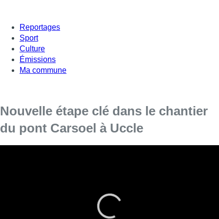
Reportages
Sport
Culture
Émissions
Ma commune
Nouvelle étape clé dans le chantier
du pont Carsoel à Uccle
En travaux depuis quelques mois déjà, on parle
désormais du “super-pont Carsoel” pour la gare
Saint-Job.
Ce samedi, Infrabel a posé les 29 poutres longues de 15
mètres au-dessus des rails et les 2 garde-corps qui