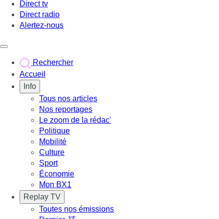
Direct tv
Direct radio
Alertez-nous
Déclencher le menu
Rechercher
Accueil
Info
Tous nos articles
Nos reportages
Le zoom de la rédac'
Politique
Mobilité
Culture
Sport
Économie
Mon BX1
Replay TV
Toutes nos émissions