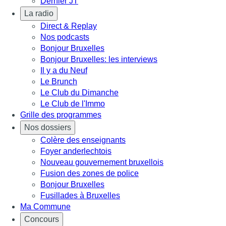
Dernier JT
La radio
Direct & Replay
Nos podcasts
Bonjour Bruxelles
Bonjour Bruxelles: les interviews
Il y a du Neuf
Le Brunch
Le Club du Dimanche
Le Club de l'Immo
Grille des programmes
Nos dossiers
Colère des enseignants
Foyer anderlechtois
Nouveau gouvernement bruxellois
Fusion des zones de police
Bonjour Bruxelles
Fusillades à Bruxelles
Ma Commune
Concours