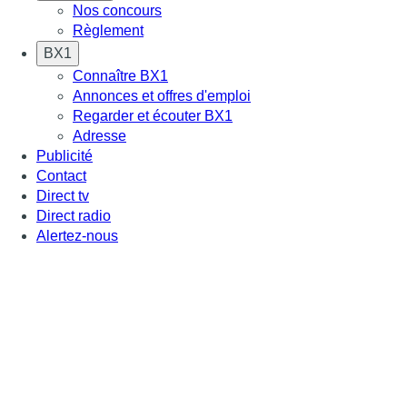
Nos concours
Règlement
BX1
Connaître BX1
Annonces et offres d'emploi
Regarder et écouter BX1
Adresse
Publicité
Contact
Direct tv
Direct radio
Alertez-nous