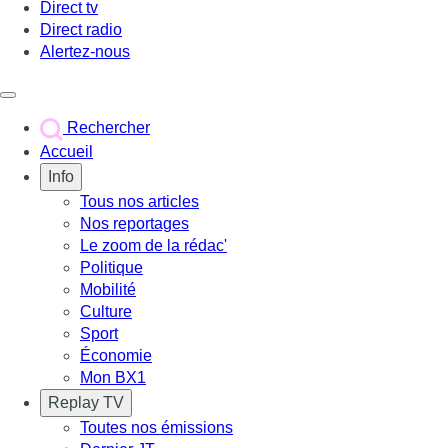
Direct tv
Direct radio
Alertez-nous
Déclencher le menu
Rechercher
Accueil
Info
Tous nos articles
Nos reportages
Le zoom de la rédac'
Politique
Mobilité
Culture
Sport
Économie
Mon BX1
Replay TV
Toutes nos émissions