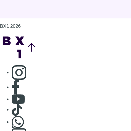
BX1 2026
Back to top
Consulter page Instagram
Consulter page Facebook
Consulter Youtube
Consulter TikTok
Nous rejoindre sur Whatsapp