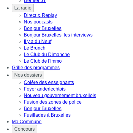
Dernier JT
La radio
Direct & Replay
Nos podcasts
Bonjour Bruxelles
Bonjour Bruxelles: les interviews
Il y a du Neuf
Le Brunch
Le Club du Dimanche
Le Club de l'Immo
Grille des programmes
Nos dossiers
Colère des enseignants
Foyer anderlechtois
Nouveau gouvernement bruxellois
Fusion des zones de police
Bonjour Bruxelles
Fusillades à Bruxelles
Ma Commune
Concours