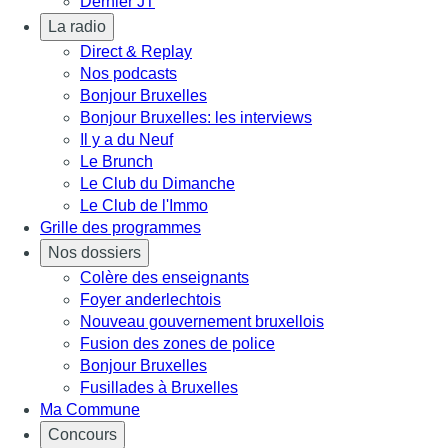
Dernier JT
La radio
Direct & Replay
Nos podcasts
Bonjour Bruxelles
Bonjour Bruxelles: les interviews
Il y a du Neuf
Le Brunch
Le Club du Dimanche
Le Club de l'Immo
Grille des programmes
Nos dossiers
Colère des enseignants
Foyer anderlechtois
Nouveau gouvernement bruxellois
Fusion des zones de police
Bonjour Bruxelles
Fusillades à Bruxelles
Ma Commune
Concours