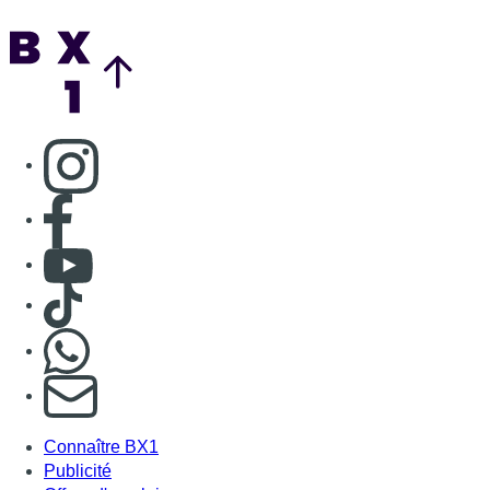
Consulter TikTok
Nous rejoindre sur Whatsapp
S'abonner à notre newsletter
Connaître BX1
Publicité
Offres d'emploi
Contact
Mentions légales
Politique de cookies (UE)
Gérer les cookies