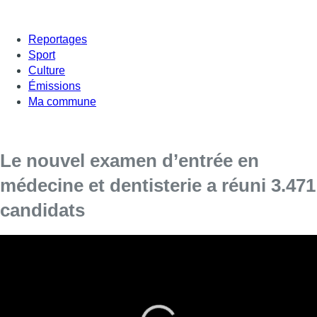
Reportages
Sport
Culture
Émissions
Ma commune
Le nouvel examen d’entrée en
médecine et dentisterie a réuni 3.471
candidats
Sur les 4.080 inscriptions définitivement confirmées
mercredi, 3.471 candidats ont effectivement pris part à la
première édition de l’examen d’entrée aux études en
sciences médicales et en sciences dentaires, organisé
vendredi par la Fédération Wallonie-Bruxelles à Brussels