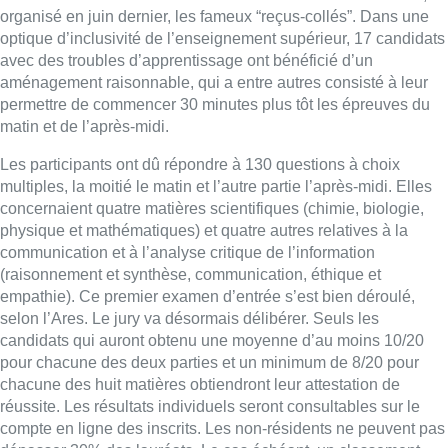
(raisonnement et synthèse, communication, éthique et
empathie). Ce premier examen d’entrée s’est bien déroulé,
selon l’Ares. Le jury va désormais délibérer. Seuls les
candidats qui auront obtenu une moyenne d’au moins 10/20
pour chacune des deux parties et un minimum de 8/20 pour
chacune des huit matières obtiendront leur attestation de
réussite. Les résultats individuels seront consultables sur le
compte en ligne des inscrits. Les non-résidents ne peuvent pas
dépasser 30% des lauréats. Le cas échéant, un classement
sera effectué pour sélectionner les meilleurs et respecter ce
quota.
Adopté par le Parlement de la Fédération Wallonie-Bruxelles le
29 mars 2017, l’examen d’entrée aux études en sciences
médicales et en sciences dentaires en Fédération Wallonie-
Bruxelles succède à plusieurs dispositifs de régulation du
nombre de diplômés en médecine et en dentisterie en
Fédération Wallonie-Bruxelles, qui remontent à 1996. Il est
organisé sous l’égide de l’Ares, qui en assure la gestion
matérielle et administrative.