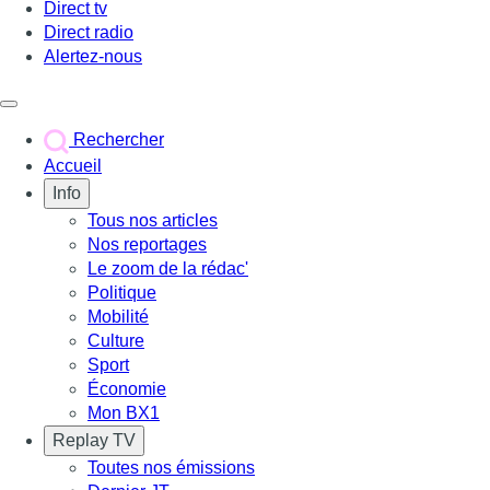
Direct tv
Direct radio
Alertez-nous
Déclencher le menu
Rechercher
Accueil
Info
Tous nos articles
Nos reportages
Le zoom de la rédac'
Politique
Mobilité
Culture
Sport
Économie
Mon BX1
Replay TV
Toutes nos émissions