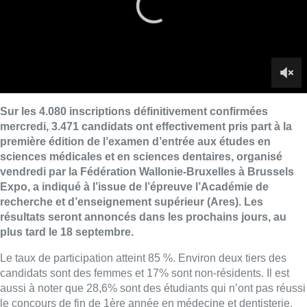
Expo, a indiqué à l’issue de l’épreuve l’Académie de
recherche et d’enseignement supérieur (Ares). Les
résultats seront annoncés dans les prochains jours, au
plus tard le 18 septembre.
Le taux de participation atteint 85 %. Environ deux tiers des
candidats sont des femmes et 17% sont non-résidents. Il est
aussi à noter que 28,6% sont des étudiants qui n’ont pas réussi
le concours de fin de 1ère année en médecine et dentisterie,
organisé en juin dernier, les fameux “reçus-collés”. Dans une
optique d’inclusivité de l’enseignement supérieur, 17 candidats
avec des troubles d’apprentissage ont bénéficié d’un
aménagement raisonnable, qui a entre autres consisté à leur
permettre de commencer 30 minutes plus tôt les épreuves du
matin et de l’après-midi.
Les participants ont dû répondre à 130 questions à choix
multiples, la moitié le matin et l’autre partie l’après-midi. Elles
concernaient quatre matières scientifiques (chimie, biologie,
physique et mathématiques) et quatre autres relatives à la
communication et à l’analyse critique de l’information