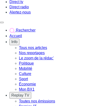
Direct tv
Direct radio
Alertez-nous
Déclencher le menu
Rechercher
Accueil
Info
Tous nos articles
Nos reportages
Le zoom de la rédac'
Politique
Mobilité
Culture
Sport
Économie
Mon BX1
Replay TV
Toutes nos émissions