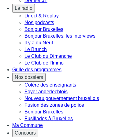
Dernier JT
La radio
Direct & Replay
Nos podcasts
Bonjour Bruxelles
Bonjour Bruxelles: les interviews
Il y a du Neuf
Le Brunch
Le Club du Dimanche
Le Club de l'Immo
Grille des programmes
Nos dossiers
Colère des enseignants
Foyer anderlechtois
Nouveau gouvernement bruxellois
Fusion des zones de police
Bonjour Bruxelles
Fusillades à Bruxelles
Ma Commune
Concours