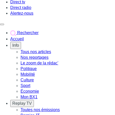
Direct tv
Direct radio
Alertez-nous
Déclencher le menu
Rechercher
Accueil
Info
Tous nos articles
Nos reportages
Le zoom de la rédac'
Politique
Mobilité
Culture
Sport
Économie
Mon BX1
Replay TV
Toutes nos émissions