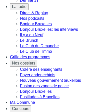
Dernier JT
La radio
Direct & Replay
Nos podcasts
Bonjour Bruxelles
Bonjour Bruxelles: les interviews
Il y a du Neuf
Le Brunch
Le Club du Dimanche
Le Club de l'Immo
Grille des programmes
Nos dossiers
Colère des enseignants
Foyer anderlechtois
Nouveau gouvernement bruxellois
Fusion des zones de police
Bonjour Bruxelles
Fusillades à Bruxelles
Ma Commune
Concours