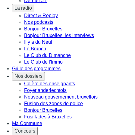
Dernier JT
La radio
Direct & Replay
Nos podcasts
Bonjour Bruxelles
Bonjour Bruxelles: les interviews
Il y a du Neuf
Le Brunch
Le Club du Dimanche
Le Club de l'Immo
Grille des programmes
Nos dossiers
Colère des enseignants
Foyer anderlechtois
Nouveau gouvernement bruxellois
Fusion des zones de police
Bonjour Bruxelles
Fusillades à Bruxelles
Ma Commune
Concours