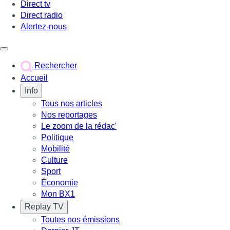
Direct tv
Direct radio
Alertez-nous
Déclencher le menu
Rechercher
Accueil
Info
Tous nos articles
Nos reportages
Le zoom de la rédac'
Politique
Mobilité
Culture
Sport
Économie
Mon BX1
Replay TV
Toutes nos émissions