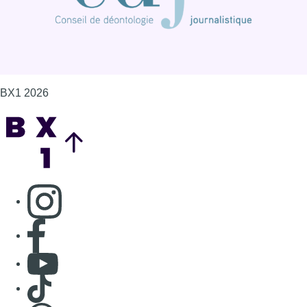
Consulter page Instagram
Consulter page Facebook
Consulter Youtube
Consulter TikTok
Nous rejoindre sur Whatsapp
S'abonner à notre newsletter
Connaître BX1
Publicité
Offres d'emploi
Contact
Mentions légales
Politique de cookies (UE)
Gérer les cookies