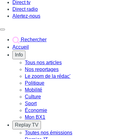
Direct tv
Direct radio
Alertez-nous
Déclencher le menu
Rechercher
Accueil
Info
Tous nos articles
Nos reportages
Le zoom de la rédac'
Politique
Mobilité
Culture
Sport
Économie
Mon BX1
Replay TV
Toutes nos émissions