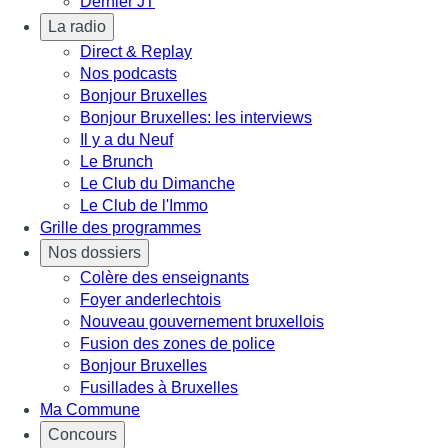
Dernier JT
La radio
Direct & Replay
Nos podcasts
Bonjour Bruxelles
Bonjour Bruxelles: les interviews
Il y a du Neuf
Le Brunch
Le Club du Dimanche
Le Club de l'Immo
Grille des programmes
Nos dossiers
Colère des enseignants
Foyer anderlechtois
Nouveau gouvernement bruxellois
Fusion des zones de police
Bonjour Bruxelles
Fusillades à Bruxelles
Ma Commune
Concours