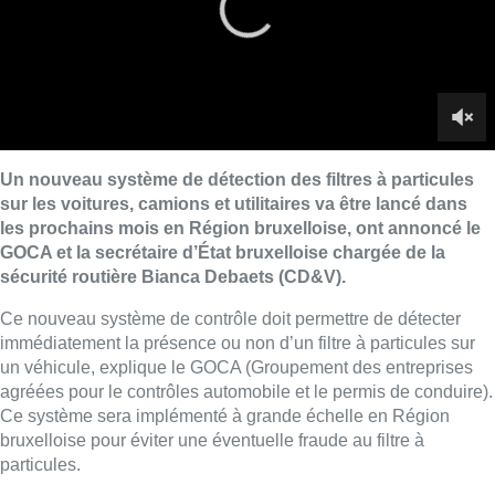
Ce nouveau système de contrôle doit permettre de détecter
immédiatement la présence ou non d’un filtre à particules sur
un véhicule, explique le GOCA (Groupement des entreprises
agréées pour le contrôles automobile et le permis de conduire).
Ce système sera implémenté à grande échelle en Région
bruxelloise pour éviter une éventuelle fraude au filtre à
particules.
La Région bruxelloise va pour rappel mettre en place une zone
LEZ (basse émission) dès janvier 2018 et interdira plusieurs
véhicules anciens et/ou trop polluants. Ce système de
détection permettra donc de mieux contrôler les véhicules dans
cette zone.
Images et interview de
Martin Caulier
et
Anaïs Letiexhe
.
Lire aussi :
Pizza Nizar: un coup de pub