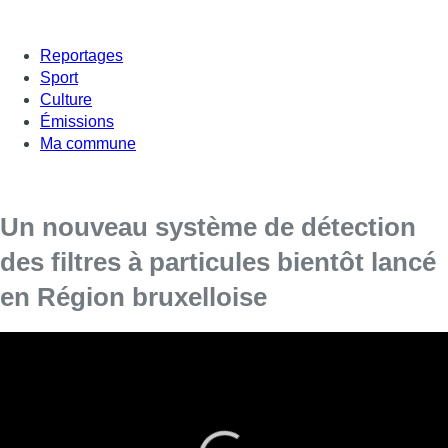
Reportages
Sport
Culture
Émissions
Ma commune
Un nouveau système de détection
des filtres à particules bientôt lancé
en Région bruxelloise
Un nouveau système de détection des filtres à particules
sur les voitures, camions et utilitaires va être lancé dans
les prochains mois en Région bruxelloise, ont annoncé le
GOCA et la secrétaire d’État bruxelloise chargée de la
sécurité routière Bianca Debaets (CD&V).