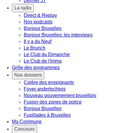
Dernier JT
La radio
Direct & Replay
Nos podcasts
Bonjour Bruxelles
Bonjour Bruxelles: les interviews
Il y a du Neuf
Le Brunch
Le Club du Dimanche
Le Club de l'Immo
Grille des programmes
Nos dossiers
Colère des enseignants
Foyer anderlechtois
Nouveau gouvernement bruxellois
Fusion des zones de police
Bonjour Bruxelles
Fusillades à Bruxelles
Ma Commune
Concours