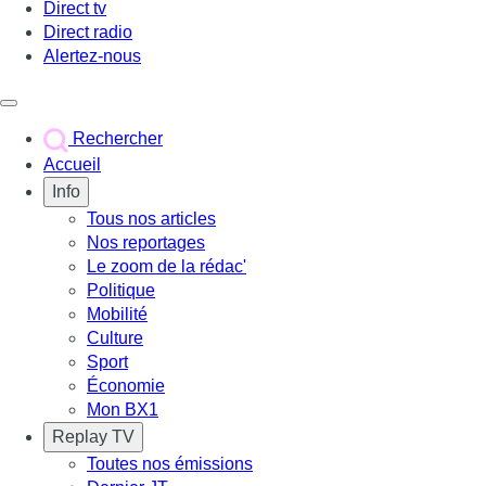
Direct tv
Direct radio
Alertez-nous
Déclencher le menu
Rechercher
Accueil
Info
Tous nos articles
Nos reportages
Le zoom de la rédac'
Politique
Mobilité
Culture
Sport
Économie
Mon BX1
Replay TV
Toutes nos émissions