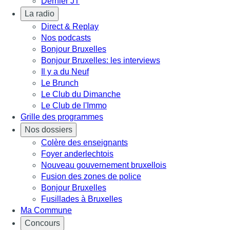
Dernier JT
La radio
Direct & Replay
Nos podcasts
Bonjour Bruxelles
Bonjour Bruxelles: les interviews
Il y a du Neuf
Le Brunch
Le Club du Dimanche
Le Club de l'Immo
Grille des programmes
Nos dossiers
Colère des enseignants
Foyer anderlechtois
Nouveau gouvernement bruxellois
Fusion des zones de police
Bonjour Bruxelles
Fusillades à Bruxelles
Ma Commune
Concours