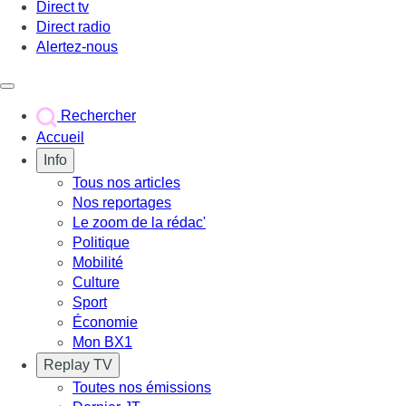
Direct tv
Direct radio
Alertez-nous
Déclencher le menu
Rechercher
Accueil
Info
Tous nos articles
Nos reportages
Le zoom de la rédac'
Politique
Mobilité
Culture
Sport
Économie
Mon BX1
Replay TV
Toutes nos émissions