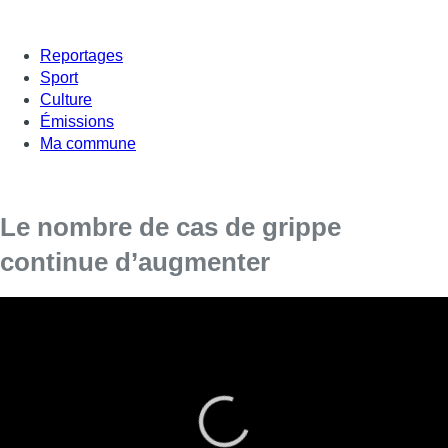
Reportages
Sport
Culture
Émissions
Ma commune
Le nombre de cas de grippe
continue d’augmenter
Considérée désormais comme
“moyenne”
, la
grippe
continue toutefois d’augmenter en Belgique. Entre le 11 et
le 17 février, 730 personnes pour 100.000 habitants ont
consulté un médecin généraliste pour des symptômes
grippaux, selon Sciensano. Certains hôpitaux étaient
saturés en ce début de semaine.