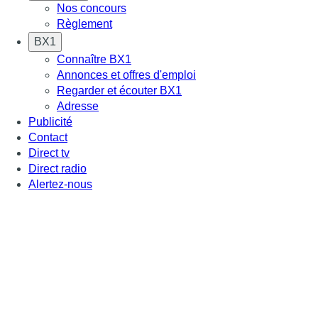
Nos concours
Règlement
BX1
Connaître BX1
Annonces et offres d'emploi
Regarder et écouter BX1
Adresse
Publicité
Contact
Direct tv
Direct radio
Alertez-nous