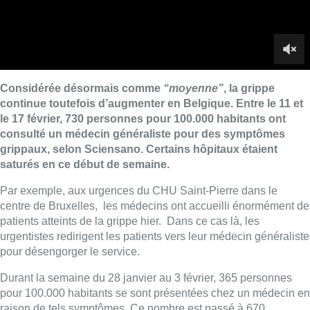
Par exemple, aux urgences du CHU Saint-Pierre dans le
centre de Bruxelles, les médecins ont accueilli énormément de
patients atteints de la grippe hier. Dans ce cas là, les
urgentistes redirigent les patients vers leur médecin généraliste
pour désengorger le service.
Durant la semaine du 28 janvier au 3 février, 365 personnes
pour 100.000 habitants se sont présentées chez un médecin en
raison de tels symptômes. Ce nombre est passé à 670
personnes pour 100.000 entre les 4 et 10 février, puis 730 la
semaine dernière.
“
Le nombre de cas continue d’augmenter, mais pas de manière
significative”
, souligne Sciensano. La
grippe
est principalement
en hausse chez les enfants de 0 à 4 ans et chez les 65 ans et
plus. Elle reste stable pour les autres tranches d’âge.
Belga/Crédit: Bx1
■ Propos recueillis par
Aurélie Vanwelde
et
Hugo Marx