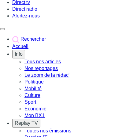
Direct tv
Direct radio
Alertez-nous
Déclencher le menu
Rechercher
Accueil
Info
Tous nos articles
Nos reportages
Le zoom de la rédac'
Politique
Mobilité
Culture
Sport
Économie
Mon BX1
Replay TV
Toutes nos émissions