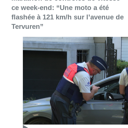
Consulter l'article "Marathon de contrôles d
08 août 2026
Partager l'article
Facebook
Twitter
WhatsApp
Share
20 février 2019
- 18h19
CHU Saint-Pierre
Grippe
Saturation
Urgences