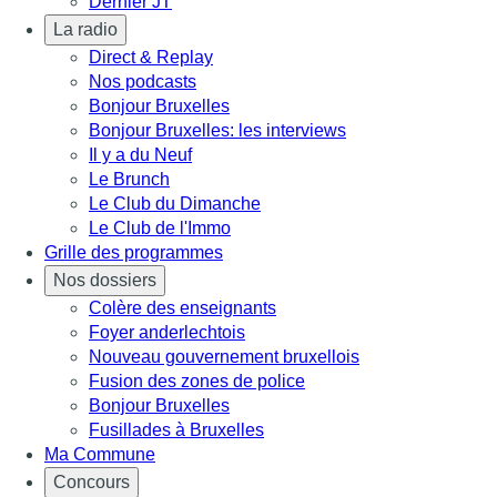
Dernier JT
La radio
Direct & Replay
Nos podcasts
Bonjour Bruxelles
Bonjour Bruxelles: les interviews
Il y a du Neuf
Le Brunch
Le Club du Dimanche
Le Club de l'Immo
Grille des programmes
Nos dossiers
Colère des enseignants
Foyer anderlechtois
Nouveau gouvernement bruxellois
Fusion des zones de police
Bonjour Bruxelles
Fusillades à Bruxelles
Ma Commune
Concours