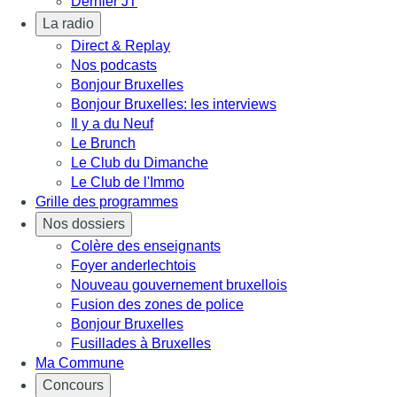
Dernier JT
La radio
Direct & Replay
Nos podcasts
Bonjour Bruxelles
Bonjour Bruxelles: les interviews
Il y a du Neuf
Le Brunch
Le Club du Dimanche
Le Club de l'Immo
Grille des programmes
Nos dossiers
Colère des enseignants
Foyer anderlechtois
Nouveau gouvernement bruxellois
Fusion des zones de police
Bonjour Bruxelles
Fusillades à Bruxelles
Ma Commune
Concours