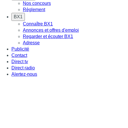
Nos concours
Règlement
BX1
Connaître BX1
Annonces et offres d'emploi
Regarder et écouter BX1
Adresse
Publicité
Contact
Direct tv
Direct radio
Alertez-nous