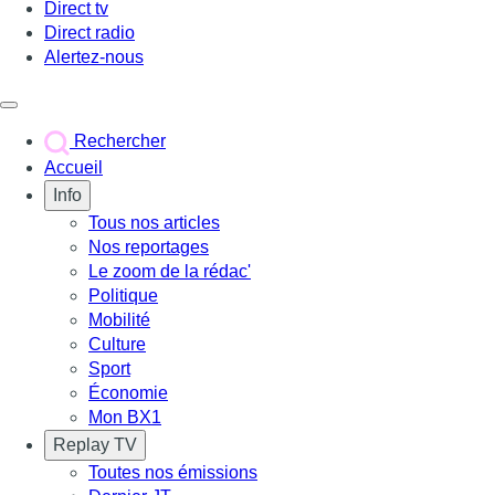
Direct tv
Direct radio
Alertez-nous
Déclencher le menu
Rechercher
Accueil
Info
Tous nos articles
Nos reportages
Le zoom de la rédac'
Politique
Mobilité
Culture
Sport
Économie
Mon BX1
Replay TV
Toutes nos émissions