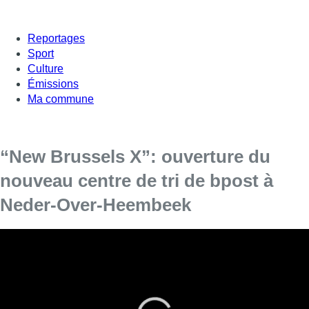
Reportages
Sport
Culture
Émissions
Ma commune
“New Brussels X”: ouverture du
nouveau centre de tri de bpost à
Neder-Over-Heembeek
Le plus grand centre de tri du BeNeLux a été inauguré ce
vendredi à Neder-Over-Heembeek. Bpost a vu les choses
en grand avec un bâtiment d’une superficie de 80 000m2,
soit le plus grand projet d’infrastructure réalisé par la
société belge.