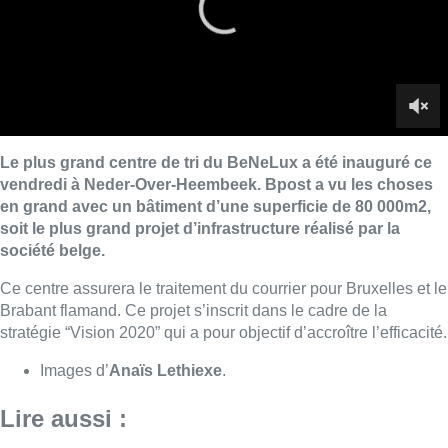
Ce centre assurera le traitement du courrier pour Bruxelles et le
Brabant flamand. Ce projet s’inscrit dans le cadre de la
stratégie “Vision 2020” qui a pour objectif d’accroître l’efficacité.
Images d’
Anaïs Lethiexe
.
Lire aussi :
Schaerbeek : un important incendie
dans un entrepôt maîtrisé après
plusieurs heures d’intervention