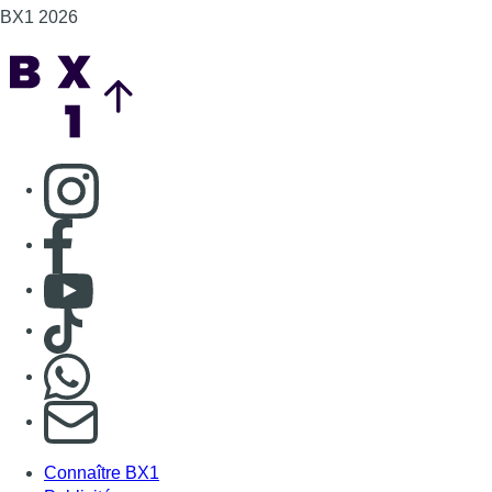
Consulter TikTok
Nous rejoindre sur Whatsapp
S'abonner à notre newsletter
Connaître BX1
Publicité
Offres d'emploi
Contact
Mentions légales
Politique de cookies (UE)
Gérer les cookies