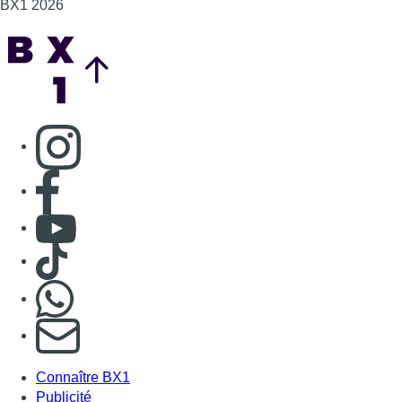
BX1 2026
Back to top
Consulter page Instagram
Consulter page Facebook
Consulter Youtube
Consulter TikTok
Nous rejoindre sur Whatsapp
S'abonner à notre newsletter
Connaître BX1
Publicité