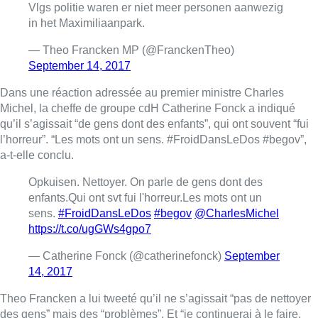
Vlgs politie waren er niet meer personen aanwezig
in het Maximiliaanpark.
— Theo Francken MP (@FranckenTheo)
September 14, 2017
Dans une réaction adressée au premier ministre Charles
Michel, la cheffe de groupe cdH Catherine Fonck a indiqué
qu’il s’agissait “de gens dont des enfants”, qui ont souvent “fui
l’horreur”. “Les mots ont un sens. #FroidDansLeDos #begov”,
a-t-elle conclu.
Opkuisen. Nettoyer. On parle de gens dont des
enfants.Qui ont svt fui l'horreur.Les mots ont un
sens.
#FroidDansLeDos
#begov
@CharlesMichel
https://t.co/ugGWs4gpo7
— Catherine Fonck (@catherinefonck)
September
14, 2017
Theo Francken a lui tweeté qu’il ne s’agissait “pas de nettoyer
des gens” mais des “problèmes”. Et “je continuerai à le faire,