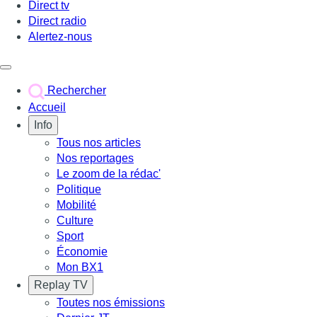
Direct tv
Direct radio
Alertez-nous
Déclencher le menu
Rechercher
Accueil
Info
Tous nos articles
Nos reportages
Le zoom de la rédac'
Politique
Mobilité
Culture
Sport
Économie
Mon BX1
Replay TV
Toutes nos émissions