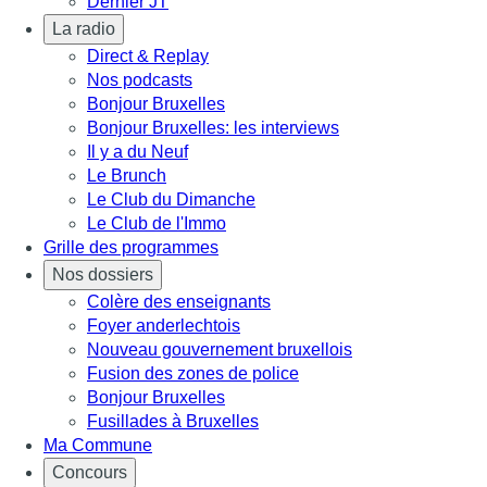
Dernier JT
La radio
Direct & Replay
Nos podcasts
Bonjour Bruxelles
Bonjour Bruxelles: les interviews
Il y a du Neuf
Le Brunch
Le Club du Dimanche
Le Club de l'Immo
Grille des programmes
Nos dossiers
Colère des enseignants
Foyer anderlechtois
Nouveau gouvernement bruxellois
Fusion des zones de police
Bonjour Bruxelles
Fusillades à Bruxelles
Ma Commune
Concours